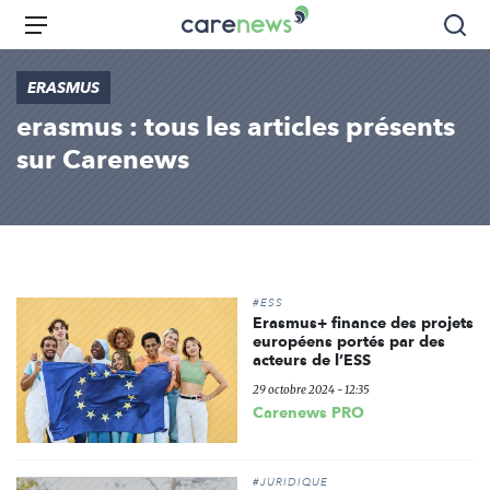
Aller
Carenews,
Menu
Rec
au
Le
contenu
média
ERASMUS
principal
des
erasmus : tous les articles présents
acteurs
de
sur Carenews
l'engagement
#ESS
Erasmus+ finance des projets
européens portés par des
acteurs de l’ESS
29 octobre 2024 - 12:35
Carenews PRO
#JURIDIQUE