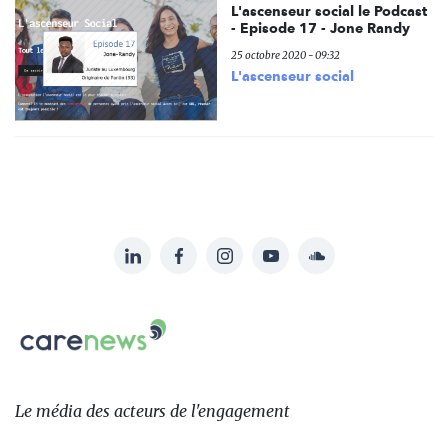
L'ascenseur social le Podcast
- Episode 17 - Jone Randy
25 octobre 2020 - 09:32
L'ascenseur social
LinkedIn
Facebook
Instagram
YouTube
Soundcloud
Suivez-
nous
Carenews,
sur:
Le
média
des
Le média
des acteurs
de l'engagement
acteurs