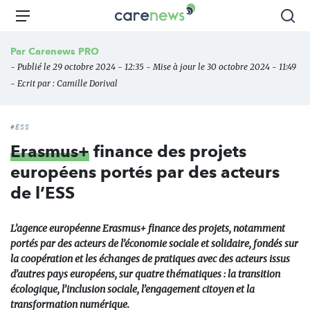
Aller
Carenews,
Menu
Rec
au
Le
contenu
média
Par
Carenews PRO
principal
des
- Publié le 29 octobre 2024 - 12:35 - Mise à jour le 30 octobre 2024 - 11:49
acteurs
- Ecrit par :
Camille Dorival
de
l'engagement
#ESS
Erasmus+
finance des projets
européens portés par des acteurs
de l’ESS
L’agence européenne Erasmus+ finance des projets, notamment
portés par des acteurs de l’économie sociale et solidaire, fondés sur
la coopération et les échanges de pratiques avec des acteurs issus
d’autres pays européens, sur quatre thématiques : la transition
écologique, l’inclusion sociale, l’engagement citoyen et la
transformation numérique.