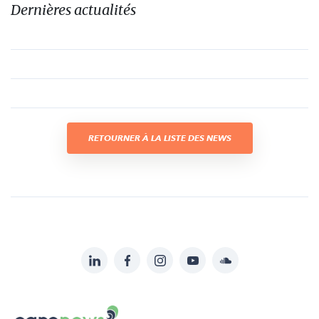
Dernières actualités
RETOURNER À LA LISTE DES NEWS
LinkedIn
Facebook
Instagram
YouTube
Soundcloud
Suivez-
nous
Carenews,