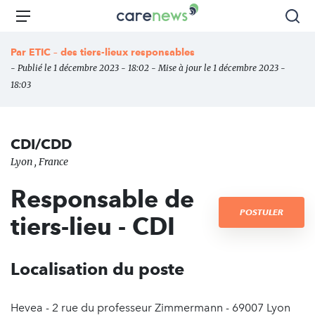
Aller
Carenews,
Menu
Rec
au
Le
contenu
média
Par
ETIC – des tiers-lieux responsables
principal
des
- Publié le 1 décembre 2023 - 18:02 - Mise à jour le 1 décembre 2023 -
acteurs
18:03
de
l'engagement
CDI/CDD
Lyon , France
Responsable de
POSTULER
tiers-lieu - CDI
Localisation du poste
Hevea - 2 rue du professeur Zimmermann - 69007 Lyon