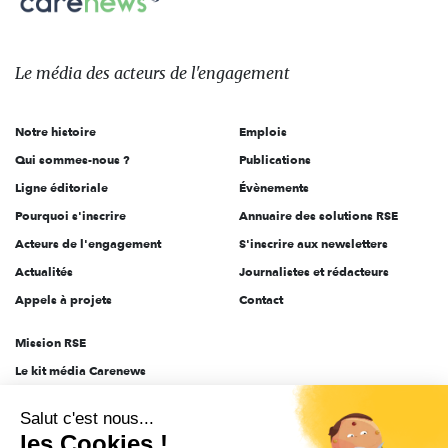
sur:
Le
média
des
Le média
des acteurs
de l'engagement
acteurs
de
Notre histoire
Emplois
l'engagement
Qui sommes-nous ?
Publications
Ligne éditoriale
Évènements
Pourquoi s'inscrire
Annuaire des solutions RSE
Acteurs de l'engagement
S'inscrire aux newsletters
Actualités
Journalistes et rédacteurs
Appels à projets
Contact
Mission RSE
Le kit média Carenews
Groupe AEF
Salut c'est nous...
AEF info
les Cookies !