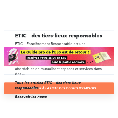
ETIC – des tiers-lieux responsables
ETIC – Foncièrement Responsable est une
Entreprise Solidaire d’Utilité Sociale (ESUS) qui
crée, finance et gère des espaces de bureaux et de
commerce permettant aux associations et structures
à impact d’accéder à des locaux professionnels
abordables en mutualisant espaces et services dans
des ...
Tous les articles ETIC – des tiers-lieux
responsables
RETOURNER À LA LISTE DES OFFRES D'EMPLOIS
Recevoir les news