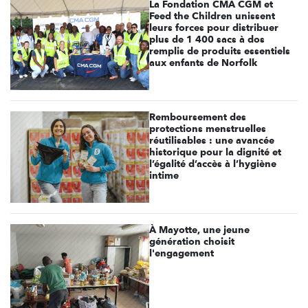
La Fondation CMA CGM et
Feed the Children unissent
leurs forces pour distribuer
plus de 1 400 sacs à dos
remplis de produits essentiels
aux enfants de Norfolk
Remboursement des
protections menstruelles
réutilisables : une avancée
historique pour la dignité et
l’égalité d’accès à l’hygiène
intime
À Mayotte, une jeune
génération choisit
l'engagement