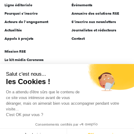
Ligne éditoriale
Évènements
Pourquoi s'inscrire
Annuaire des solutions RSE
Acteurs de l'engagement
S'inscrire aux newsletters
Actualités
Journalistes et rédacteurs
Appels à projets
Contact
Mission RSE
Le kit média Carenews
Groupe AEF
Salut c'est nous...
AEF info
les Cookies !
Novethic
On a attendu d'être sûrs que le contenu de
PRODURABLE
ce site vous intéresse avant de vous
Inclusiv Day
déranger, mais on aimerait bien vous accompagner pendant votre
visite...
C'est OK pour vous ?
CGV
Données personnelles
Mentions légales
2025-2026 Tout droits réservés
Consentements certifiés par