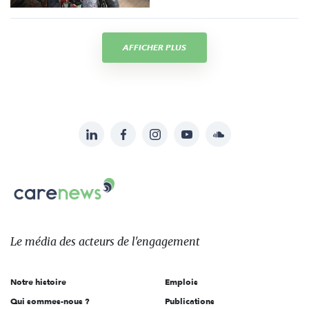
AFFICHER PLUS
LinkedIn
Facebook
Instagram
YouTube
Soundcloud
Suivez-
nous
Carenews,
sur:
Le
média
des
Le média
des acteurs
de l'engagement
acteurs
de
Notre histoire
Emplois
l'engagement
Qui sommes-nous ?
Publications