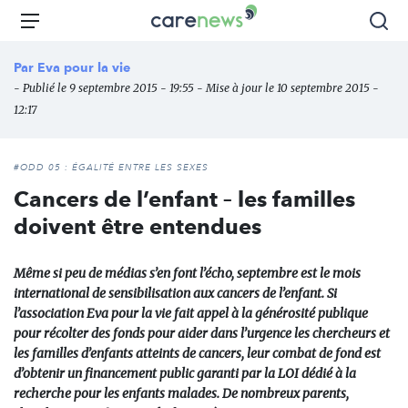
Aller
Carenews,
Menu
Rec
au
Le
contenu
média
Par
Eva pour la vie
principal
des
- Publié le 9 septembre 2015 - 19:55 - Mise à jour le 10 septembre 2015 -
acteurs
12:17
de
l'engagement
#ODD 05 : ÉGALITÉ ENTRE LES SEXES
Cancers de l’enfant – les familles
doivent être entendues
Même si peu de médias s’en font l’écho, septembre est le mois
international de sensibilisation aux cancers de l’enfant. Si
l’association Eva pour la vie fait appel à la générosité publique
pour récolter des fonds pour aider dans l’urgence les chercheurs et
les familles d’enfants atteints de cancers, leur combat de fond est
d’obtenir un financement public garanti par la LOI dédié à la
recherche pour les enfants malades. De nombreux parents,