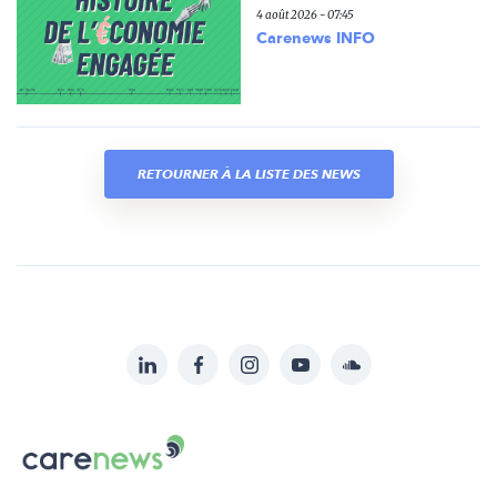
4 août 2026 - 07:45
Carenews INFO
RETOURNER À LA LISTE DES NEWS
LinkedIn
Facebook
Instagram
YouTube
Soundcloud
Suivez-
nous
Carenews,
sur:
Le