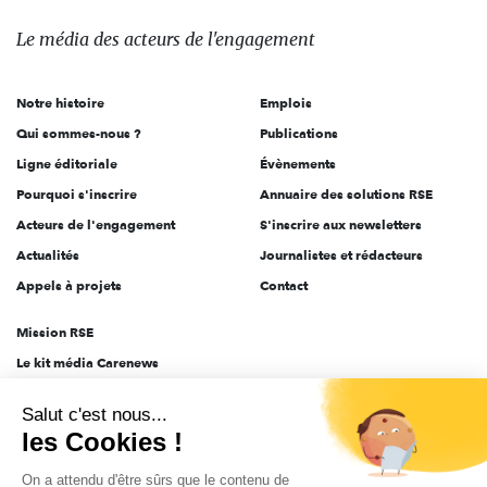
média
des
Le média
des acteurs
de l'engagement
acteurs
de
Notre histoire
Emplois
l'engagement
Qui sommes-nous ?
Publications
Ligne éditoriale
Évènements
Pourquoi s'inscrire
Annuaire des solutions RSE
Acteurs de l'engagement
S'inscrire aux newsletters
Actualités
Journalistes et rédacteurs
Appels à projets
Contact
Mission RSE
Le kit média Carenews
Groupe AEF
Salut c'est nous...
AEF info
les Cookies !
Novethic
On a attendu d'être sûrs que le contenu de
PRODURABLE