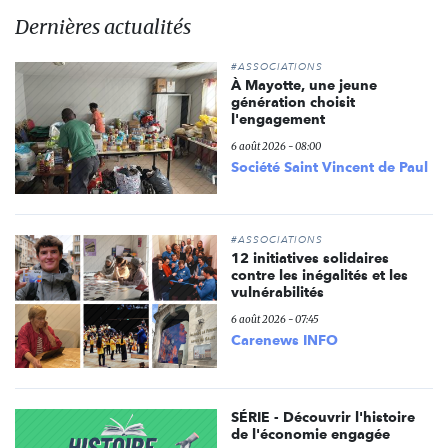
Dernières actualités
#ASSOCIATIONS
À Mayotte, une jeune
génération choisit
l'engagement
6 août 2026 - 08:00
Société Saint Vincent de Paul
#ASSOCIATIONS
12 initiatives solidaires
contre les inégalités et les
vulnérabilités
6 août 2026 - 07:45
Carenews INFO
SÉRIE - Découvrir l'histoire
de l'économie engagée