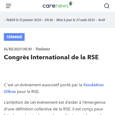
Aller
Carenews,
Menu
Rec
au
Le
contenu
média
- Publié le 13 janvier 2025 - 09:28 - Mise à jour le 27 août 2025 - 14:49
principal
des
acteurs
de
TERMINÉ
l'engagement
14/10/2025 08:30 - Toulouse
Congrès International de la RSE
C'est un événement associatif porté par la
Fondation
Oïkos
pour la RSE.
L’ambition de cet événement est d’aider à l’émergence
d’une définition collective de la RSE. Il est conçu pour