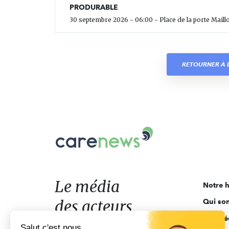
PRODURABLE
30 septembre 2026 - 06:00 - Place de la porte Maillo
RETOURNER À L
Carenews,
Le
média
des
acteurs
Le média
Notre h
de
des acteurs
Qui so
l'engagement
Ligne é
de l'engagement
Salut c'est nous...