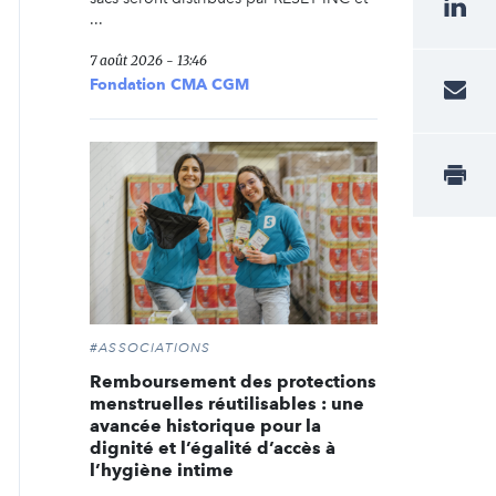
...
7 août 2026 - 13:46
Fondation CMA CGM
#ASSOCIATIONS
Remboursement des protections
menstruelles réutilisables : une
avancée historique pour la
dignité et l’égalité d’accès à
l’hygiène intime