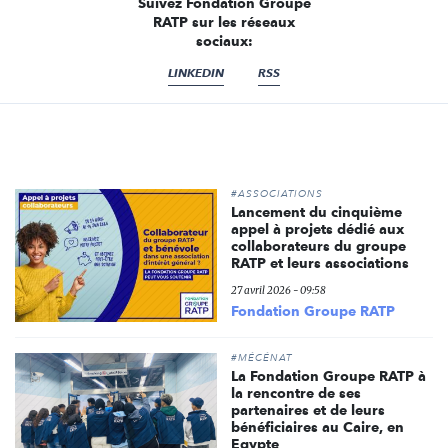
Suivez Fondation Groupe
RATP sur les réseaux
sociaux:
LINKEDIN
RSS
#ASSOCIATIONS
Lancement du cinquième
appel à projets dédié aux
collaborateurs du groupe
RATP et leurs associations
27 avril 2026 - 09:58
Fondation Groupe RATP
#MÉCÉNAT
La Fondation Groupe RATP à
la rencontre de ses
partenaires et de leurs
bénéficiaires au Caire, en
Egypte