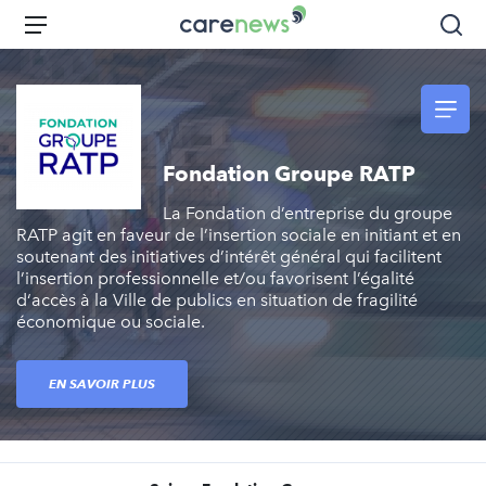
Aller
Carenews,
Menu
Rec
au
Le
contenu
média
principal
des
acteurs
de
Fondation Groupe RATP
l'engagement
La Fondation d’entreprise du groupe
RATP agit en faveur de l’insertion sociale en initiant et en
soutenant des initiatives d’intérêt général qui facilitent
l’insertion professionnelle et/ou favorisent l’égalité
d‘accès à la Ville de publics en situation de fragilité
économique ou sociale.
EN SAVOIR PLUS