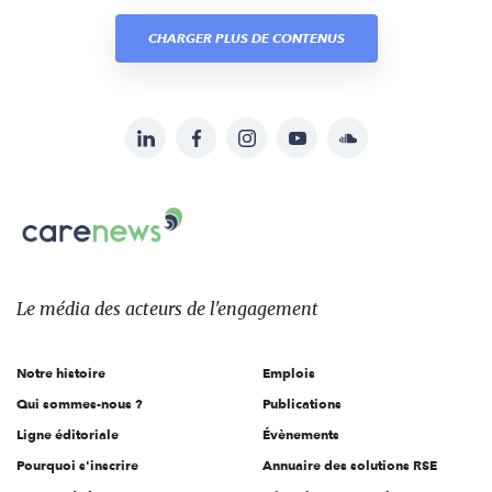
CHARGER PLUS DE CONTENUS
LinkedIn
Facebook
Instagram
YouTube
Soundcloud
Suivez-
nous
Carenews,
sur:
Le
média
des
Le média
des acteurs
de l'engagement
acteurs
de
Notre histoire
Emplois
l'engagement
Qui sommes-nous ?
Publications
Ligne éditoriale
Évènements
Pourquoi s'inscrire
Annuaire des solutions RSE