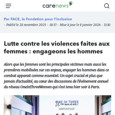
Aller
Carenews,
Menu
Rec
au
Le
contenu
média
Par
FACE, la Fondation pour l’inclusion
principal
des
- Publié le 28 novembre 2025 - 18:37 - Mise à jour le 8 janvier 2026 - 11:10
acteurs
de
l'engagement
Lutte contre les violences faites aux
femmes : engageons les hommes
Alors que les femmes sont les principales victimes mais aussi les
premières mobilisées sur ces enjeux, engager les hommes dans ce
combat apparait comme essentiel. Un sujet crucial et plus que
jamais d’actualité, au cœur des discussions de l’événement annuel
du réseau OneInThreeWomen qui s’est tenu hier soir à Paris.