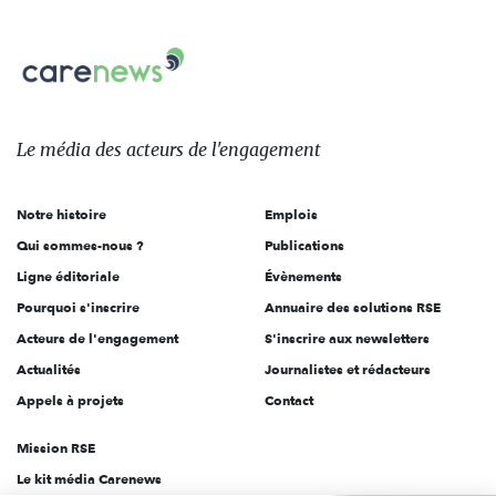
nous
Carenews,
sur:
Le
média
des
Le média
des acteurs
de l'engagement
acteurs
de
Notre histoire
Emplois
l'engagement
Qui sommes-nous ?
Publications
Ligne éditoriale
Évènements
Pourquoi s'inscrire
Annuaire des solutions RSE
Acteurs de l'engagement
S'inscrire aux newsletters
Actualités
Journalistes et rédacteurs
Appels à projets
Contact
Mission RSE
Le kit média Carenews