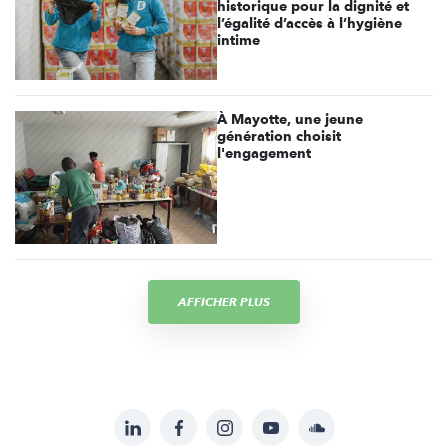
historique pour la dignité et
l’égalité d’accès à l’hygiène
intime
À Mayotte, une jeune
génération choisit
l'engagement
AFFICHER PLUS
LinkedIn
Facebook
Instagram
YouTube
Soundcloud
Suivez-