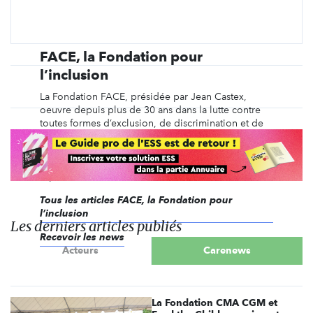
FACE, la Fondation pour
l’inclusion
La Fondation FACE, présidée par Jean Castex,
oeuvre depuis plus de 30 ans dans la lutte contre
toutes formes d’exclusion, de discrimination et de
pauvreté, en mobilisant l’engagement des
entreprises et de leurs salariés à travers 44 clubs
locaux et 35 fondations abritées sous son égide,
répartis ...
Tous les articles FACE, la Fondation pour
l’inclusion
Les derniers articles publiés
Recevoir les news
Acteurs
Carenews
La Fondation CMA CGM et