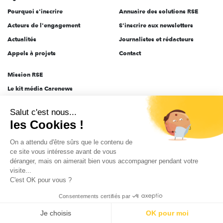
Pourquoi s'inscrire
Annuaire des solutions RSE
Acteurs de l'engagement
S'inscrire aux newsletters
Actualités
Journalistes et rédacteurs
Appels à projets
Contact
Mission RSE
Le kit média Carenews
Groupe AEF
Salut c'est nous...
AEF info
les Cookies !
Novethic
On a attendu d'être sûrs que le contenu de
PRODURABLE
ce site vous intéresse avant de vous
Inclusiv Day
déranger, mais on aimerait bien vous accompagner pendant votre
visite...
C'est OK pour vous ?
CGV
Données personnelles
Mentions légales
2025-2026 Tout droits réservés
Consentements certifiés par
Je choisis
OK pour moi