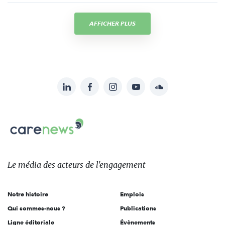
AFFICHER PLUS
LinkedIn
Facebook
Instagram
YouTube
Soundcloud
Suivez-
nous
Carenews,
sur:
Le
média
des
Le média
des acteurs
de l'engagement
acteurs
de
Notre histoire
Emplois
l'engagement
Qui sommes-nous ?
Publications
Ligne éditoriale
Évènements