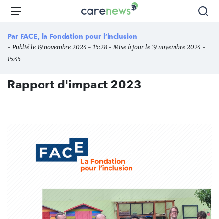
Aller
Carenews,
Menu
Rec
au
Le
contenu
média
Par
FACE, la Fondation pour l’inclusion
principal
des
- Publié le 19 novembre 2024 - 15:28 - Mise à jour le 19 novembre 2024 -
acteurs
15:45
de
l'engagement
Rapport d'impact 2023