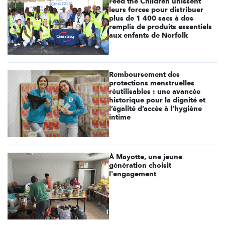
Feed the Children unissent
leurs forces pour distribuer
plus de 1 400 sacs à dos
remplis de produits essentiels
aux enfants de Norfolk
Remboursement des
protections menstruelles
réutilisables : une avancée
historique pour la dignité et
l’égalité d’accès à l’hygiène
intime
À Mayotte, une jeune
génération choisit
l'engagement