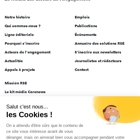
acteurs
de
Notre histoire
Emplois
l'engagement
Qui sommes-nous ?
Publications
Ligne éditoriale
Évènements
Pourquoi s'inscrire
Annuaire des solutions RSE
Acteurs de l'engagement
S'inscrire aux newsletters
Actualités
Journalistes et rédacteurs
Appels à projets
Contact
Mission RSE
Le kit média Carenews
Groupe AEF
Salut c'est nous...
AEF info
les Cookies !
Novethic
On a attendu d'être sûrs que le contenu de
PRODURABLE
ce site vous intéresse avant de vous
Inclusiv Day
déranger, mais on aimerait bien vous accompagner pendant votre