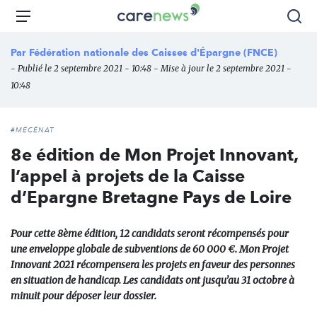
Aller
Carenews,
Menu
Rec
au
Le
contenu
média
Par
Fédération nationale des Caisses d'Épargne (FNCE)
principal
des
- Publié le 2 septembre 2021 - 10:48 - Mise à jour le 2 septembre 2021 -
acteurs
10:48
de
l'engagement
#MÉCÉNAT
8e édition de Mon Projet Innovant,
l’appel à projets de la Caisse
d’Epargne Bretagne Pays de Loire
Pour cette 8ème édition, 12 candidats seront récompensés pour
une enveloppe globale de subventions de 60 000 €. Mon Projet
Innovant 2021 récompensera les projets en faveur des personnes
en situation de handicap. Les candidats ont jusqu’au 31 octobre à
minuit pour déposer leur dossier.