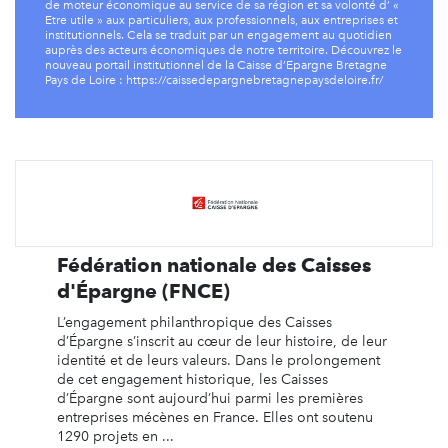
de moteur économique au service de sa région et sa volonté d’ «
Etre utile » aux particuliers, aux professionnels, aux entreprises et
institutionnels. Cela se traduit par un engagement au quotidien
auprès des acteurs économiques de notre territoire. Découvrez le
nouveau portail institutionnel de la Caisse d’Epargne Bretagne
Pays de Loire : https://caissedepargnebretagnepaysdeloire.fr/
Fédération nationale des Caisses
d'Épargne (FNCE)
L’engagement philanthropique des Caisses
d’Épargne s’inscrit au cœur de leur histoire, de leur
identité et de leurs valeurs. Dans le prolongement
de cet engagement historique, les Caisses
d’Épargne sont aujourd’hui parmi les premières
entreprises mécènes en France. Elles ont soutenu
1290 projets en ...