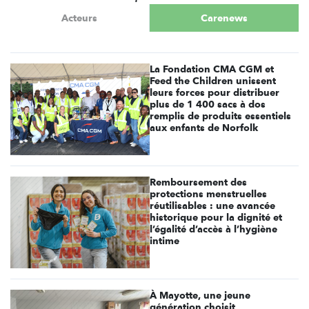
Acteurs
Carenews
La Fondation CMA CGM et
Feed the Children unissent
leurs forces pour distribuer
plus de 1 400 sacs à dos
remplis de produits essentiels
aux enfants de Norfolk
Remboursement des
protections menstruelles
réutilisables : une avancée
historique pour la dignité et
l’égalité d’accès à l’hygiène
intime
À Mayotte, une jeune
génération choisit