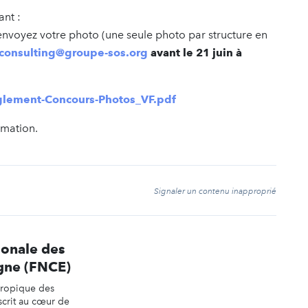
ant :
envoyez votre photo (une seule photo par structure en
consulting@groupe-sos.org
avant le 21 juin à
lement-Concours-Photos_VF.pdf
rmation.
t
Signaler un contenu inapproprié
ionale des
gne (FNCE)
hropique des
scrit au cœur de