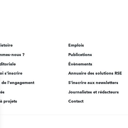
istoire
Emplois
mmes-nous ?
Publications
ditoriale
Évènements
i s'inscrire
Annuaire des solutions RSE
s de l'engagement
S'inscrire aux newsletters
tés
Journalistes et rédacteurs
à projets
Contact