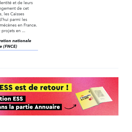
dentité et de leurs
ongement de cet
, les Caisses
’hui parmi les
 mécènes en France.
projets en ...
ération nationale
e (FNCE)