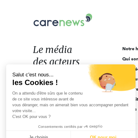
Carenews,
Le
média
des
acteurs
Le média
Notre h
de
des acteurs
Qui so
l'engagement
Ligne é
de l'engagement
Salut c'est nous...
Pourquo
les Cookies !
Acteur
On a attendu d'être sûrs que le contenu
de ce site vous intéresse avant de
Actuali
vous déranger, mais on aimerait bien vous accompagner pendant
Appels 
votre visite...
C'est OK pour vous ?
Consentements certifiés par
CGV
Données personnelles
Mentions légales
Je choisis
OK pour moi