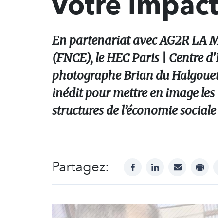
votre impac
En partenariat avec AG2R LA M
(FNCE), le HEC Paris | Centre d'
photographe Brian du Halgouet
inédit pour mettre en image les 
structures de l’économie sociale
Partagez:
facebook
linkedin
mail
print