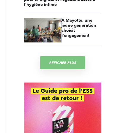
l’hygiène intime
À Mayotte, une
jeune génération
choisit
l'engagement
AFFICHER PLUS