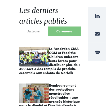
Les derniers
articles publiés
Acteurs
Carenews
La Fondation CMA
CGM et Feed the
Children unissent
leurs forces pour
distribuer plus de 1
400 sacs à dos remplis de produits
essentiels aux enfants de Norfolk
Remboursement
des protections
menstruelles
réutilisables : une
avancée historique
pour la dignité et l’égalité d’accès à