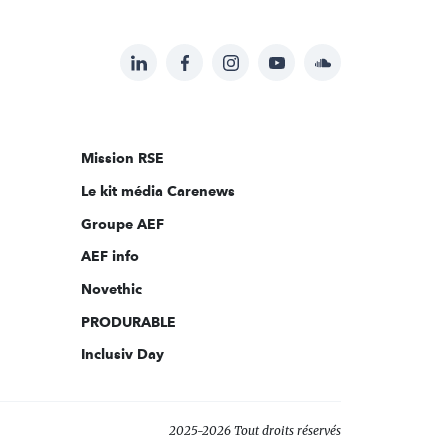
LinkedIn
Facebook
Instagram
YouTube
Soundcloud
Suivez-
nous
sur:
Mission RSE
Le kit média Carenews
Groupe AEF
AEF info
Novethic
PRODURABLE
Inclusiv Day
2025-2026 Tout droits réservés