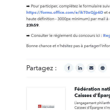
➡️ Pour participer, complétez le formulaire suiv
https://forms.office.com/e/ikT0xQjp6D
et 
haute définition - 3000px minimum) par mail à
23h59
.
➡️ Consulter le règlement du concours ici :
Reg
Bonne chance et n'hésitez pas à partagerl'info
Partagez :
facebook
linkedin
mail
prin
Fédération nat
Caisses d'Épar
L’engagement philant
Caisses d’Épargne s’in