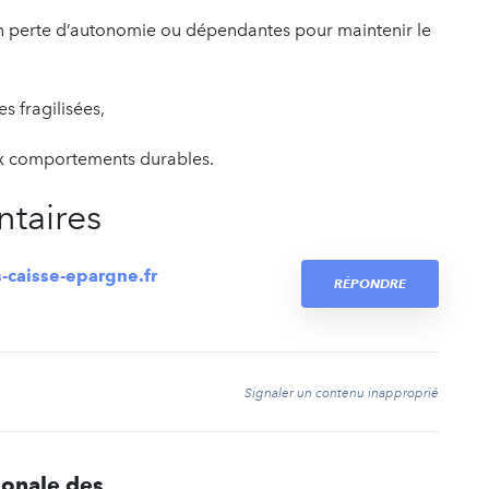
 perte d’autonomie ou dépendantes pour maintenir le
s fragilisées,
ux comportements durables.
taires
s-caisse-epargne.fr
RÉPONDRE
t
Signaler un contenu inapproprié
ionale des