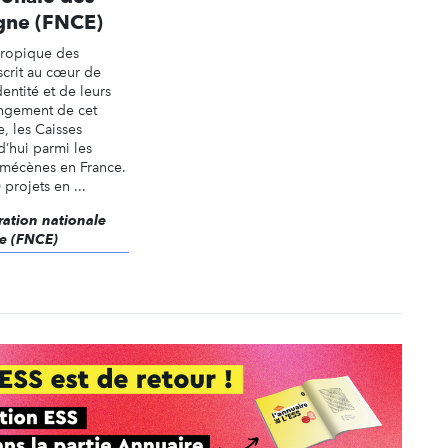
gne (FNCE)
hropique des
scrit au cœur de
dentité et de leurs
ongement de cet
, les Caisses
’hui parmi les
 mécènes en France.
projets en ...
ération nationale
e (FNCE)