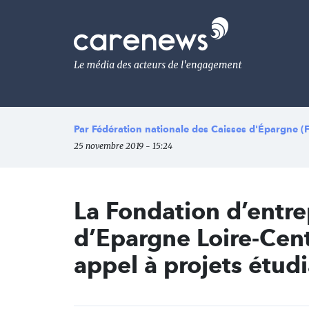
Aller
au
Carenews,
contenu
Le
principal
média
des
acteurs
de
l'engagement
Par
Fédération nationale des Caisses d'Épargne 
25 novembre 2019 - 15:24
La Fondation d’entre
d’Epargne Loire-Cent
appel à projets étud