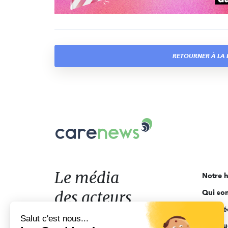
RETOURNER À LA 
Carenews,
Le
média
des
acteurs
Le média
Notre h
de
des acteurs
Qui so
l'engagement
Ligne é
de l'engagement
Salut c'est nous...
Pourquo