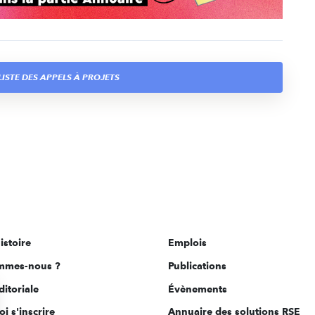
LISTE DES APPELS À PROJETS
istoire
Emplois
mmes-nous ?
Publications
ditoriale
Évènements
i s'inscrire
Annuaire des solutions RSE