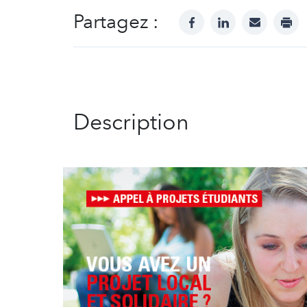
Partagez :
facebook
linkedin
mail
prin
Description