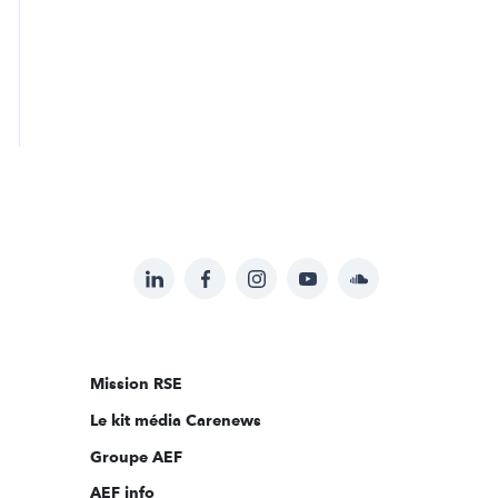
LinkedIn
Facebook
Instagram
YouTube
Soundcloud
Suivez-
nous
sur:
Mission RSE
Le kit média Carenews
Groupe AEF
AEF info