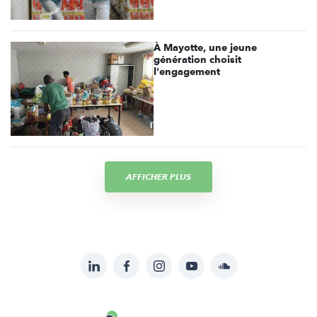
À Mayotte, une jeune
génération choisit
l'engagement
AFFICHER PLUS
LinkedIn
Facebook
Instagram
YouTube
Soundcloud
Suivez-
nous