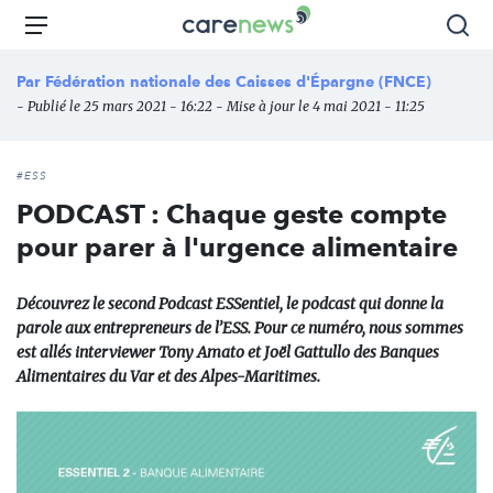
Aller
Carenews,
Menu
Rec
au
Le
contenu
média
Par
Fédération nationale des Caisses d'Épargne (FNCE)
principal
des
- Publié le 25 mars 2021 - 16:22 - Mise à jour le 4 mai 2021 - 11:25
acteurs
de
l'engagement
#ESS
PODCAST : Chaque geste compte
pour parer à l'urgence alimentaire
Découvrez le second Podcast ESSentiel, le podcast qui donne la
parole aux entrepreneurs de l’ESS. Pour ce numéro, nous sommes
est allés interviewer Tony Amato et Joël Gattullo des Banques
Alimentaires du Var et des Alpes-Maritimes.