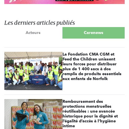
Les derniers articles publiés
Acteurs
Carenews
La Fondation CMA CGM et
Feed the Children unissent
leurs forces pour distribuer
plus de 1 400 sacs à dos
remplis de produits essentiels
aux enfants de Norfolk
Remboursement des
protections menstruelles
réutilisables : une avancée
historique pour la dignité et
l’égalité d’accès à l’hygiène
intime