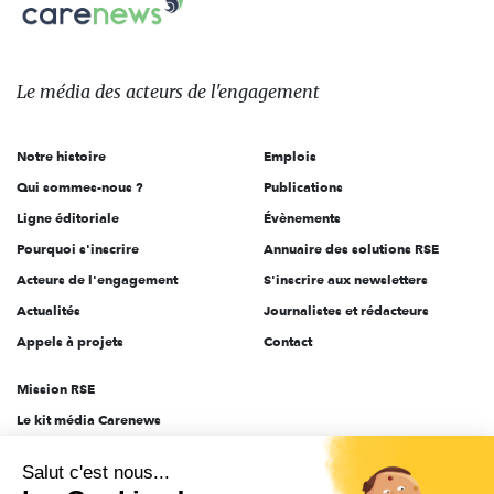
Carenews,
sur:
Le
média
des
Le média
des acteurs
de l'engagement
acteurs
de
Notre histoire
Emplois
l'engagement
Qui sommes-nous ?
Publications
Ligne éditoriale
Évènements
Pourquoi s'inscrire
Annuaire des solutions RSE
Acteurs de l'engagement
S'inscrire aux newsletters
Actualités
Journalistes et rédacteurs
Appels à projets
Contact
Mission RSE
Le kit média Carenews
Groupe AEF
Salut c'est nous...
AEF info