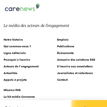
Carenews,
sur:
Le
média
des
Le média
des acteurs
de l'engagement
acteurs
de
Notre histoire
Emplois
l'engagement
Qui sommes-nous ?
Publications
Ligne éditoriale
Évènements
Pourquoi s'inscrire
Annuaire des solutions RSE
Acteurs de l'engagement
S'inscrire aux newsletters
Actualités
Journalistes et rédacteurs
Appels à projets
Contact
Mission RSE
Le kit média Carenews
Groupe AEF