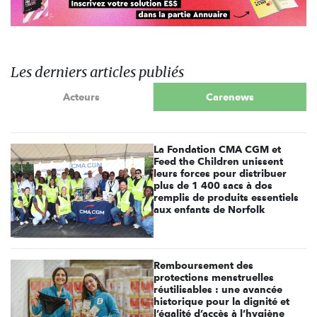
Les derniers articles publiés
Acteurs
Carenews
La Fondation CMA CGM et
Feed the Children unissent
leurs forces pour distribuer
plus de 1 400 sacs à dos
remplis de produits essentiels
aux enfants de Norfolk
Remboursement des
protections menstruelles
réutilisables : une avancée
historique pour la dignité et
l’égalité d’accès à l’hygiène