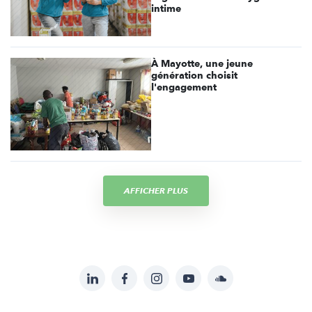
intime
À Mayotte, une jeune
génération choisit
l'engagement
AFFICHER PLUS
LinkedIn
Facebook
Instagram
YouTube
Soundcloud
Suivez-
nous