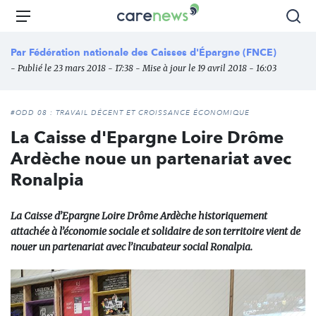
Aller
Carenews,
Menu
Rec
au
Le
contenu
média
Par
Fédération nationale des Caisses d'Épargne (FNCE)
principal
des
- Publié le 23 mars 2018 - 17:38 - Mise à jour le 19 avril 2018 - 16:03
acteurs
de
l'engagement
#ODD 08 : TRAVAIL DÉCENT ET CROISSANCE ÉCONOMIQUE
La Caisse d'Epargne Loire Drôme
Ardèche noue un partenariat avec
Ronalpia
La Caisse d’Epargne Loire Drôme Ardèche historiquement
attachée à l’économie sociale et solidaire de son territoire vient de
nouer un partenariat avec l’incubateur social Ronalpia.