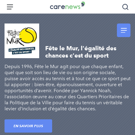
Aller
Carenews,
Menu
Rec
au
Le
contenu
média
principal
des
acteurs
de
Fête le Mur, l'égalité des
l'engagement
chances c'est du sport
Depuis 1996, Fête le Mur agit pour que chaque enfant,
quel que soit son lieu de vie ou son origine sociale,
puisse avoir accès au tennis et à tout ce que ce sport peut
lui apporter : bien-être, épanouissement, ouverture et
opportunités d’avenir. Fondée par Yannick Noah,
l’association œuvre au cœur des Quartiers Prioritaires de
la Politique de la Ville pour faire du tennis un véritable
levier d’inclusion et d’égalité des chances.
EN SAVOIR PLUS