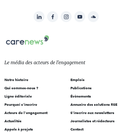
LinkedIn
Facebook
Instagram
YouTube
Soundcloud
Suivez-
nous
Carenews,
sur:
Le
média
des
Le média
des acteurs
de l'engagement
acteurs
de
Notre histoire
Emplois
l'engagement
Qui sommes-nous ?
Publications
Ligne éditoriale
Évènements
Pourquoi s'inscrire
Annuaire des solutions RSE
Acteurs de l'engagement
S'inscrire aux newsletters
Actualités
Journalistes et rédacteurs
Appels à projets
Contact