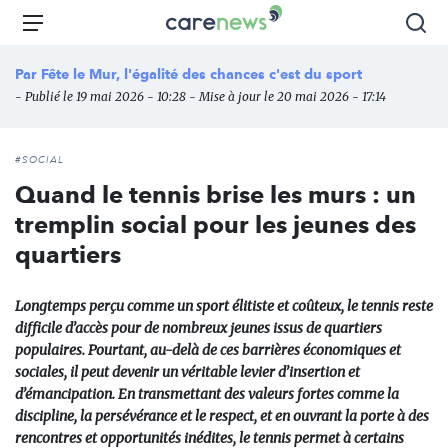
Aller
Carenews,
Menu
Rec
au
Le
contenu
média
Par
Fête le Mur, l'égalité des chances c'est du sport
principal
des
- Publié le 19 mai 2026 - 10:28 - Mise à jour le 20 mai 2026 - 17:14
acteurs
de
l'engagement
#SOCIAL
Quand le tennis brise les murs : un
tremplin social pour les jeunes des
quartiers
Longtemps perçu comme un sport élitiste et coûteux, le tennis reste
difficile d’accès pour de nombreux jeunes issus de quartiers
populaires. Pourtant, au-delà de ces barrières économiques et
sociales, il peut devenir un véritable levier d’insertion et
d’émancipation. En transmettant des valeurs fortes comme la
discipline, la persévérance et le respect, et en ouvrant la porte à des
rencontres et opportunités inédites, le tennis permet à certains