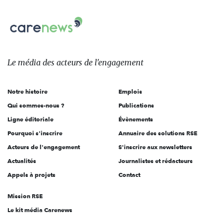
nous
Carenews,
sur:
Le
média
des
Le média
des acteurs
de l'engagement
acteurs
de
Notre histoire
Emplois
l'engagement
Qui sommes-nous ?
Publications
Ligne éditoriale
Évènements
Pourquoi s'inscrire
Annuaire des solutions RSE
Acteurs de l'engagement
S'inscrire aux newsletters
Actualités
Journalistes et rédacteurs
Appels à projets
Contact
Mission RSE
Le kit média Carenews