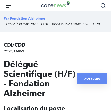
Aller
Carenews,
Menu
Rec
au
Le
contenu
média
Par
Fondation Alzheimer
principal
des
- Publié le 10 mars 2020 - 13:20 - Mise à jour le 10 mars 2020 - 13:20
acteurs
de
l'engagement
CDI/CDD
Paris , France
Délégué
Scientifique (H/F)
POSTULER
- Fondation
Alzheimer
Localisation du poste