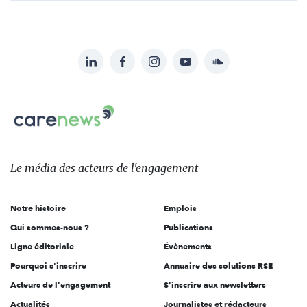
LinkedIn
Facebook
Instagram
YouTube
Soundcloud
Suivez-
nous
Carenews,
sur:
Le
média
des
Le média
des acteurs
de l'engagement
acteurs
de
Notre histoire
Emplois
l'engagement
Qui sommes-nous ?
Publications
Ligne éditoriale
Évènements
Pourquoi s'inscrire
Annuaire des solutions RSE
Acteurs de l'engagement
S'inscrire aux newsletters
Actualités
Journalistes et rédacteurs