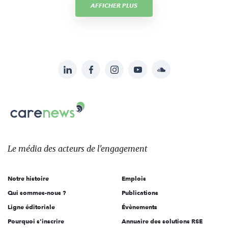
AFFICHER PLUS
LinkedIn
Facebook
Instagram
YouTube
Soundcloud
Suivez-
nous
Carenews,
sur:
Le
média
des
Le média
des acteurs
de l'engagement
acteurs
de
Notre histoire
Emplois
l'engagement
Qui sommes-nous ?
Publications
Ligne éditoriale
Évènements
Pourquoi s'inscrire
Annuaire des solutions RSE