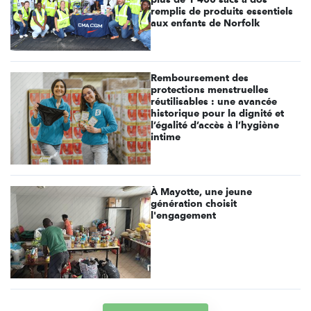
remplis de produits essentiels
aux enfants de Norfolk
Remboursement des
protections menstruelles
réutilisables : une avancée
historique pour la dignité et
l’égalité d’accès à l’hygiène
intime
À Mayotte, une jeune
génération choisit
l'engagement