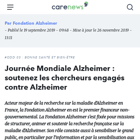
Aller
Carenews,
Menu
Rec
au
Le
contenu
média
Par
Fondation Alzheimer
principal
des
- Publié le 19 septembre 2019 - 09:48 - Mise à jour le 26 novembre 2019 -
acteurs
13:11
de
l'engagement
#ODD 03 : BONNE SANTÉ ET BIEN-ÊTRE
Journée Mondiale Alzheimer :
soutenez les chercheurs engagés
contre Alzheimer
Acteur majeur de la recherche sur la maladie d’Alzheimer en
France, la Fondation Alzheimer en est le premier financeur non-
gouvernemental. La Fondation Alzheimer s’est fixée pour missions
de structurer, animer et soutenir la recherche française sur la
maladie d’Alzheimer. Son rôle consiste aussi à sensibiliser le grand
public, en particulier par l’information et par la sensibilisation aux