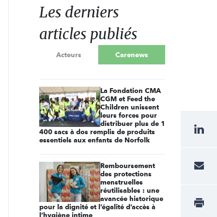
Les derniers
articles publiés
Acteurs
Carenews
La Fondation CMA
CGM et Feed the
Children unissent
leurs forces pour
distribuer plus de 1
400 sacs à dos remplis de produits
essentiels aux enfants de Norfolk
Remboursement
des protections
menstruelles
réutilisables : une
avancée historique
pour la dignité et l’égalité d’accès à
l’hygiène intime