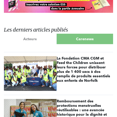
Les derniers articles publiés
Acteurs
Carenews
La Fondation CMA CGM et
Feed the Children unissent
leurs forces pour distribuer
plus de 1 400 sacs à dos
remplis de produits essentiels
aux enfants de Norfolk
Remboursement des
protections menstruelles
réutilisables : une avancée
historique pour la dignité et