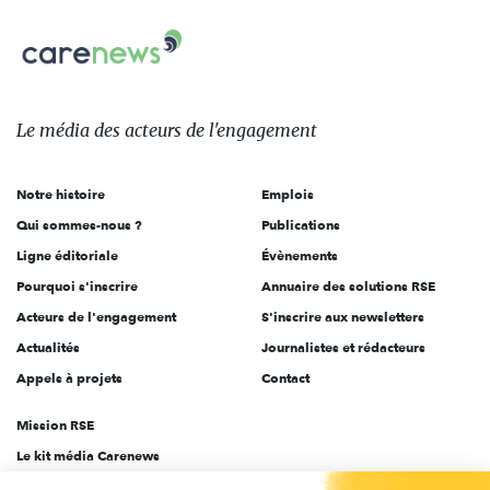
nous
Carenews,
sur:
Le
média
des
Le média
des acteurs
de l'engagement
acteurs
de
Notre histoire
Emplois
l'engagement
Qui sommes-nous ?
Publications
Ligne éditoriale
Évènements
Pourquoi s'inscrire
Annuaire des solutions RSE
Acteurs de l'engagement
S'inscrire aux newsletters
Actualités
Journalistes et rédacteurs
Appels à projets
Contact
Mission RSE
Le kit média Carenews
Groupe AEF