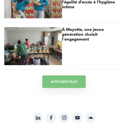
l’égalité d’accès à l’hygiène
intime
À Mayotte, une jeune
génération choisit
l'engagement
AFFICHER PLUS
LinkedIn
Facebook
Instagram
YouTube
Soundcloud
Suivez-