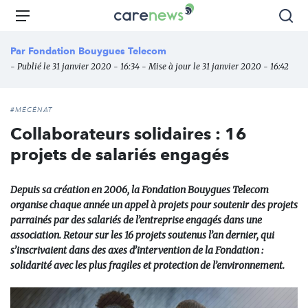
Aller
Carenews,
Menu
Rec
au
Le
contenu
média
Par
Fondation Bouygues Telecom
principal
des
- Publié le 31 janvier 2020 - 16:34 - Mise à jour le 31 janvier 2020 - 16:42
acteurs
de
l'engagement
#MÉCÉNAT
Collaborateurs solidaires : 16
projets de salariés engagés
Depuis sa création en 2006, la Fondation Bouygues Telecom
organise chaque année un appel à projets pour soutenir des projets
parrainés par des salariés de l’entreprise engagés dans une
association. Retour sur les 16 projets soutenus l’an dernier, qui
s’inscrivaient dans des axes d’intervention de la Fondation :
solidarité avec les plus fragiles et protection de l’environnement.