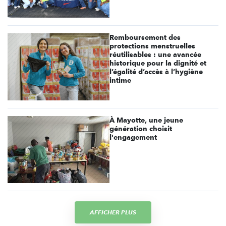
Remboursement des
protections menstruelles
réutilisables : une avancée
historique pour la dignité et
l’égalité d’accès à l’hygiène
intime
À Mayotte, une jeune
génération choisit
l'engagement
AFFICHER PLUS