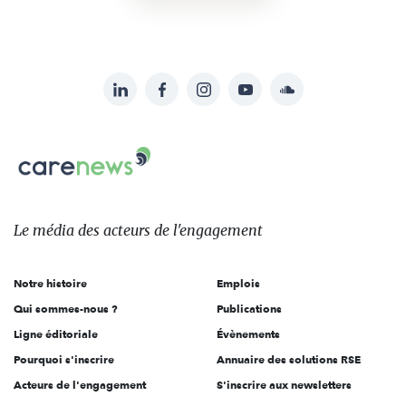
LinkedIn
Facebook
Instagram
YouTube
Soundcloud
Suivez-
nous
Carenews,
sur:
Le
média
des
Le média
des acteurs
de l'engagement
acteurs
de
Notre histoire
Emplois
l'engagement
Qui sommes-nous ?
Publications
Ligne éditoriale
Évènements
Pourquoi s'inscrire
Annuaire des solutions RSE
Acteurs de l'engagement
S'inscrire aux newsletters