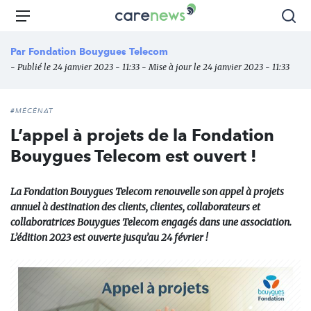
Aller
Carenews,
Menu
Rec
au
Le
contenu
média
Par
Fondation Bouygues Telecom
principal
des
- Publié le 24 janvier 2023 - 11:33 - Mise à jour le 24 janvier 2023 - 11:33
acteurs
de
l'engagement
#MÉCÉNAT
L’appel à projets de la Fondation
Bouygues Telecom est ouvert !
La Fondation Bouygues Telecom renouvelle son appel à projets
annuel à destination des clients, clientes, collaborateurs et
collaboratrices Bouygues Telecom engagés dans une association.
L’édition 2023 est ouverte jusqu’au 24 février !