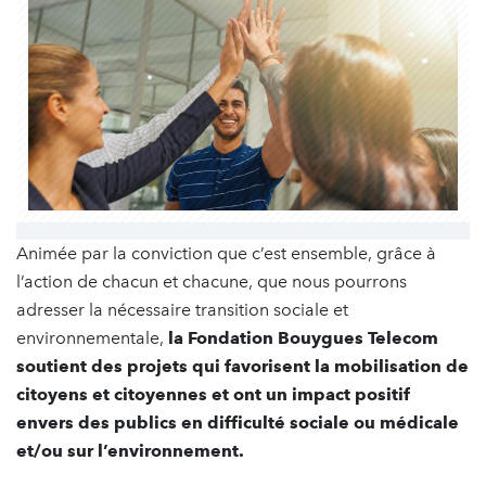
Animée par la conviction que c’est ensemble, grâce à
l’action de chacun et chacune, que nous pourrons
adresser la nécessaire transition sociale et
environnementale,
la Fondation Bouygues Telecom
soutient des projets qui favorisent la
mobilisation de
citoyens et citoyennes
et ont un
impact positif
envers des publics en difficulté sociale ou médicale
et/ou sur l’environnement
.