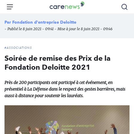
Aller
Carenews,
Menu
Rec
au
Le
contenu
média
Par
Fondation d'entreprise Deloitte
principal
des
- Publié le 8 juin 2021 - 09:41 - Mise à jour le 8 juin 2021 - 09:46
acteurs
de
l'engagement
#ASSOCIATIONS
Soirée de remise des Prix de la
Fondation Deloitte 2021
Près de 200 participants ont participé à cet événement, en
présentiel à La Défense dans le respect des gestes barrières, mais
aussi à distance pour soutenir les lauréats.