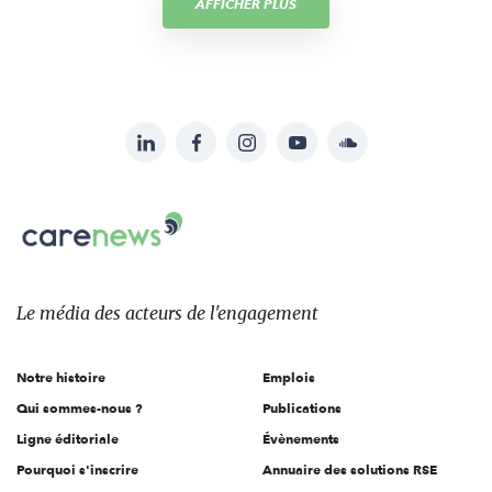
AFFICHER PLUS
LinkedIn
Facebook
Instagram
YouTube
Soundcloud
Suivez-
nous
Carenews,
sur:
Le
média
des
Le média
des acteurs
de l'engagement
acteurs
de
Notre histoire
Emplois
l'engagement
Qui sommes-nous ?
Publications
Ligne éditoriale
Évènements
Pourquoi s'inscrire
Annuaire des solutions RSE