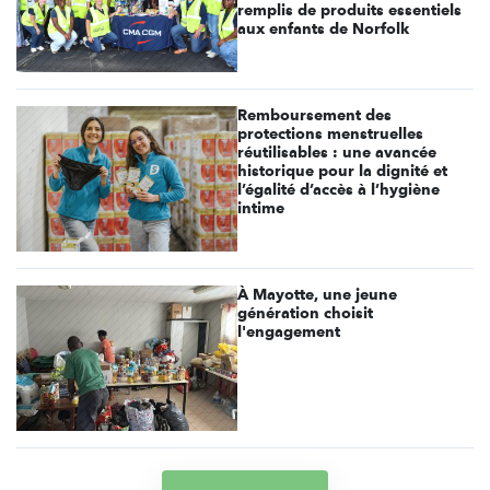
remplis de produits essentiels
aux enfants de Norfolk
Remboursement des
protections menstruelles
réutilisables : une avancée
historique pour la dignité et
l’égalité d’accès à l’hygiène
intime
À Mayotte, une jeune
génération choisit
l'engagement