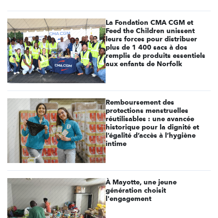
La Fondation CMA CGM et
Feed the Children unissent
leurs forces pour distribuer
plus de 1 400 sacs à dos
remplis de produits essentiels
aux enfants de Norfolk
Remboursement des
protections menstruelles
réutilisables : une avancée
historique pour la dignité et
l’égalité d’accès à l’hygiène
intime
À Mayotte, une jeune
génération choisit
l'engagement