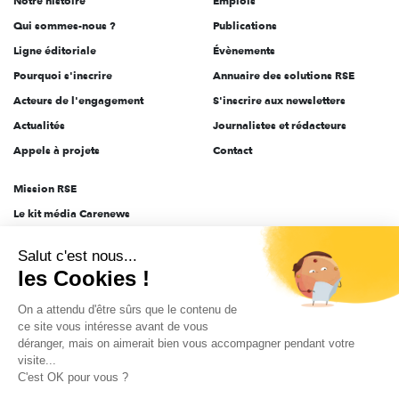
Notre histoire
Emplois
l'engagement
Qui sommes-nous ?
Publications
Ligne éditoriale
Évènements
Pourquoi s'inscrire
Annuaire des solutions RSE
Acteurs de l'engagement
S'inscrire aux newsletters
Actualités
Journalistes et rédacteurs
Appels à projets
Contact
Mission RSE
Le kit média Carenews
Groupe AEF
Salut c'est nous...
AEF info
les Cookies !
Novethic
On a attendu d'être sûrs que le contenu de
PRODURABLE
ce site vous intéresse avant de vous
Inclusiv Day
déranger, mais on aimerait bien vous accompagner pendant votre
visite...
C'est OK pour vous ?