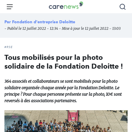
Aller
Carenews,
Menu
Rec
au
Le
contenu
média
Par
Fondation d'entreprise Deloitte
principal
des
- Publié le 12 juillet 2022 - 12:34 - Mise à jour le 12 juillet 2022 - 13:03
acteurs
de
l'engagement
#RSE
Tous mobilisés pour la photo
solidaire de la Fondation Deloitte !
364 associés et collaborateurs se sont mobilisés pour la photo
solidaire organisée chaque année par la Fondation Deloitte. Le
principe ? Pour chaque personne présente sur la photo, 10€ sont
reversés à des associations partenaires.