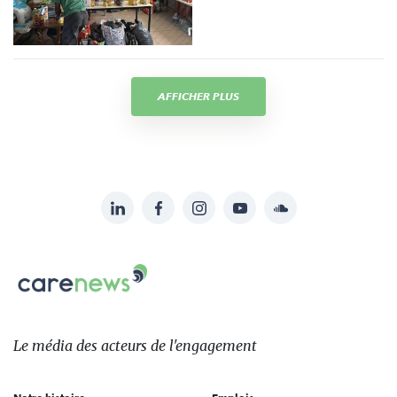
AFFICHER PLUS
LinkedIn
Facebook
Instagram
YouTube
Soundcloud
Suivez-
nous
Carenews,
sur:
Le
média
des
Le média
des acteurs
de l'engagement
acteurs
de