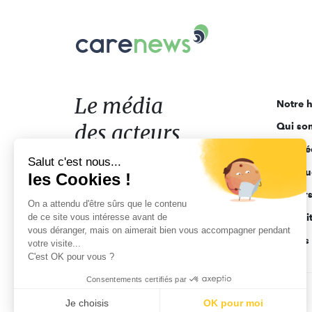
Carenews,
Le
média
des
acteurs
Le média
Notre h
de
des acteurs
Qui so
l'engagement
Ligne é
de l'engagement
Salut c'est nous...
Pourquo
les Cookies !
Acteur
On a attendu d'être sûrs que le contenu
de ce site vous intéresse avant de
Actuali
vous déranger, mais on aimerait bien vous accompagner pendant
Appels 
votre visite...
C'est OK pour vous ?
Consentements certifiés par
CGV
Données personnelles
Mentions légales
Je choisis
OK pour moi