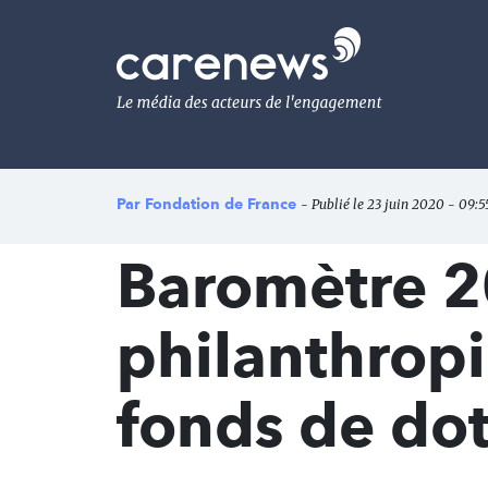
Aller
au
Carenews,
contenu
Le
principal
média
des
acteurs
de
l'engagement
Par
Fondation de France
- Publié le 23 juin 2020 - 09:5
Baromètre 2
philanthropi
fonds de dot