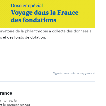
servatoire de la philanthropie a collecté des données à
s et des fonds de dotation.
t
Signaler un contenu inapproprié
France
rritoires, la
st le premier réseau