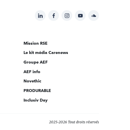
LinkedIn
Facebook
Instagram
YouTube
Soundcloud
Suivez-
nous
sur:
Mission RSE
Le kit média Carenews
Groupe AEF
AEF info
Novethic
PRODURABLE
Inclusiv Day
2025-2026 Tout droits réservés