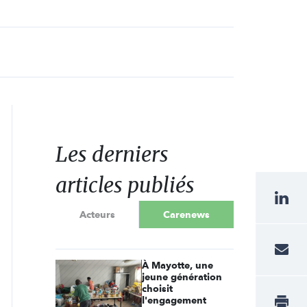
Les derniers
articles publiés
Acteurs
Carenews
À Mayotte, une
jeune génération
choisit
l'engagement