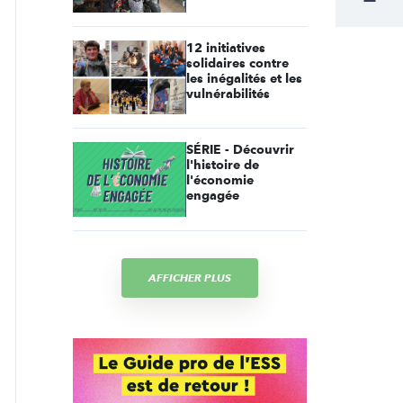
12 initiatives
solidaires contre
les inégalités et les
vulnérabilités
SÉRIE - Découvrir
l'histoire de
l'économie
engagée
AFFICHER PLUS