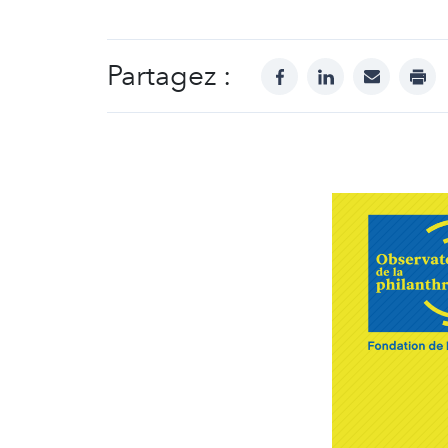
Partagez :
facebook
linkedin
mail
prin