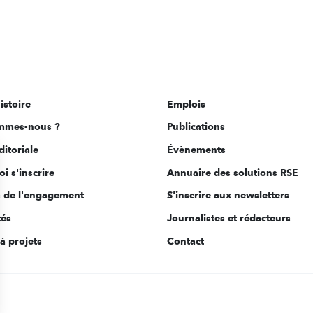
istoire
Emplois
mmes-nous ?
Publications
ditoriale
Évènements
i s'inscrire
Annuaire des solutions RSE
s de l'engagement
S'inscrire aux newsletters
tés
Journalistes et rédacteurs
à projets
Contact