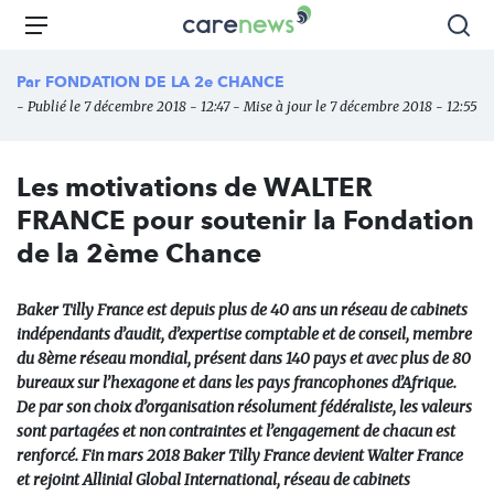
Aller
Carenews,
Menu
Rec
au
Le
contenu
média
Par
FONDATION DE LA 2e CHANCE
principal
des
- Publié le 7 décembre 2018 - 12:47 - Mise à jour le 7 décembre 2018 - 12:55
acteurs
de
l'engagement
Les motivations de WALTER
FRANCE pour soutenir la Fondation
de la 2ème Chance
Baker Tilly France est depuis plus de 40 ans un réseau de cabinets
indépendants d’audit, d’expertise comptable et de conseil, membre
du 8ème réseau mondial, présent dans 140 pays et avec plus de 80
bureaux sur l’hexagone et dans les pays francophones d’Afrique.
De par son choix d’organisation résolument fédéraliste, les valeurs
sont partagées et non contraintes et l’engagement de chacun est
renforcé. Fin mars 2018 Baker Tilly France devient Walter France
et rejoint Allinial Global International, réseau de cabinets