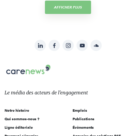
AFFICHER PLUS
LinkedIn
Facebook
Instagram
YouTube
Soundcloud
Suivez-
nous
Carenews,
sur:
Le
média
des
Le média
des acteurs
de l'engagement
acteurs
de
Notre histoire
Emplois
l'engagement
Qui sommes-nous ?
Publications
Ligne éditoriale
Évènements
Pourquoi s'inscrire
Annuaire des solutions RSE