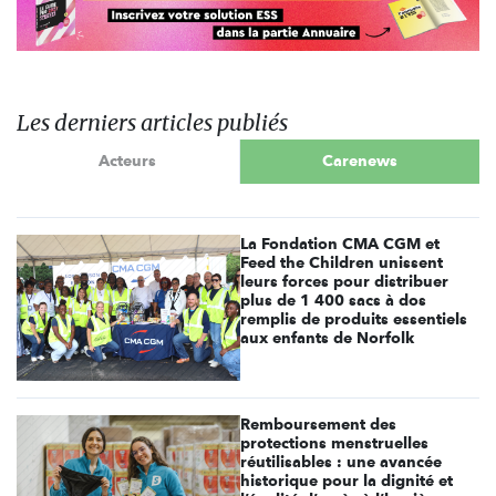
Les derniers articles publiés
Acteurs
Carenews
La Fondation CMA CGM et
Feed the Children unissent
leurs forces pour distribuer
plus de 1 400 sacs à dos
remplis de produits essentiels
aux enfants de Norfolk
Remboursement des
protections menstruelles
réutilisables : une avancée
historique pour la dignité et