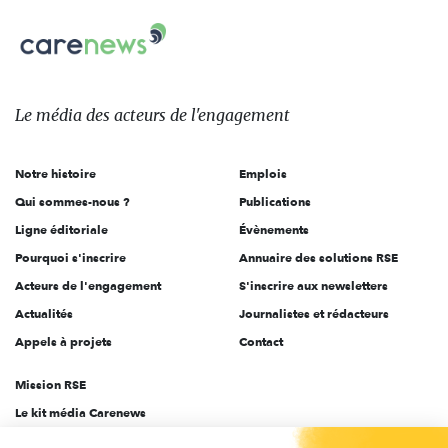
nous
Carenews,
sur:
Le
média
des
Le média
des acteurs
de l'engagement
acteurs
de
Notre histoire
Emplois
l'engagement
Qui sommes-nous ?
Publications
Ligne éditoriale
Évènements
Pourquoi s'inscrire
Annuaire des solutions RSE
Acteurs de l'engagement
S'inscrire aux newsletters
Actualités
Journalistes et rédacteurs
Appels à projets
Contact
Mission RSE
Le kit média Carenews
Groupe AEF