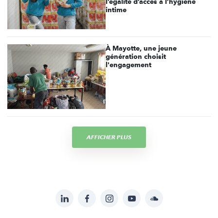
l’égalité d’accès à l’hygiène
intime
À Mayotte, une jeune
génération choisit
l'engagement
AFFICHER PLUS
LinkedIn
Facebook
Instagram
YouTube
Soundcloud
Suivez-