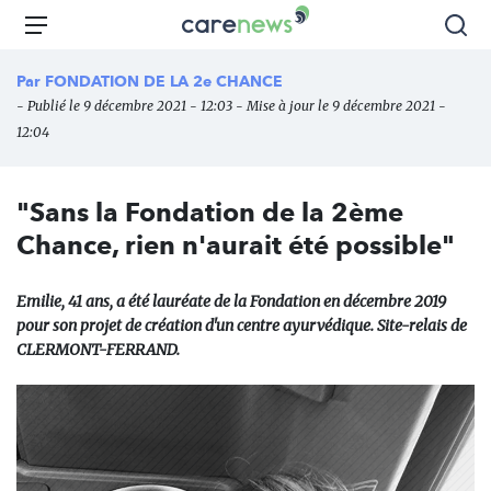
Aller
Carenews,
Menu
Rec
au
Le
contenu
média
Par
FONDATION DE LA 2e CHANCE
principal
des
- Publié le 9 décembre 2021 - 12:03 - Mise à jour le 9 décembre 2021 -
acteurs
12:04
de
l'engagement
"Sans la Fondation de la 2ème
Chance, rien n'aurait été possible"
Emilie, 41 ans, a été lauréate de la Fondation en décembre 2019
pour son projet de création d'un centre ayurvédique. Site-relais de
CLERMONT-FERRAND.