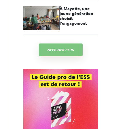
À Mayotte, une
jeune génération
choisit
l'engagement
AFFICHER PLUS