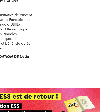
E LA 2e
initiative de Vincent
ud, la Fondation de
nue d'Utilité
06. Elle regroupe
es (grandes
ubliques, et
s) et bénéficie de 60
. ...
ONDATION DE LA 2e