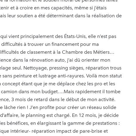
tenir et à croire en mes capacités, même si j’étais
is leur soutien a été déterminant dans la réalisation de
ui vient principalement des États-Unis, elle n’est pas
difficultés à trouver un financement pour ma
difficultés de classement à la Chambre des Métiers…
nce dans la rénovation auto, j’ai dû orienter mon
elage seul. Nettoyage, pressing sièges, réparation trous
sans peinture et lustrage anti-rayures. Voilà mon statut
n concept étant que je me déplace chez les pro et les
ve un camion dans mon budget….Mais rapidement il tombe
nce, 3 mois de retard dans le début de mon activité.
 lâche rien ! J’en profite pour créer un réseau solide
 d’affaire, le planning est chargé. En 12 mois, je décide
les bénéfices, en élargissant la gamme de prestations :
ique intérieur- réparation impact de pare-brise et