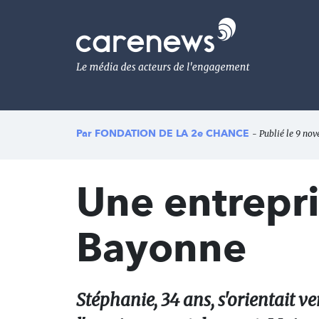
Aller
au
Carenews,
contenu
Le
principal
média
des
acteurs
de
l'engagement
Par
FONDATION DE LA 2e CHANCE
- Publié le 9 nov
Une entrepr
Bayonne
Stéphanie, 34 ans, s'orientait ve