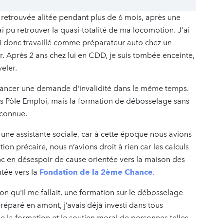
is retrouvée alitée pendant plus de 6 mois, après une
i pu retrouver la quasi-totalité de ma locomotion. J'ai
ai donc travaillé comme préparateur auto chez un
r. Après 2 ans chez lui en CDD, je suis tombée enceinte,
veler.
lancer une demande d'invalidité dans le même temps.
rs Pôle Emploi, mais la formation de débosselage sans
econnue.
une assistante sociale, car à cette époque nous avions
tion précaire, nous n’avions droit à rien car les calculs
onc en désespoir de cause orientée vers la maison des
ntée vers la
Fondation de la 2ème Chance
.
n qu'il me fallait, une formation sur le débosselage
réparé en amont, j’avais déjà investi dans tous
e la formation et le soutien moral de personnes telles