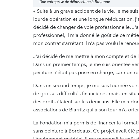
Une entreprise de débosselage à Bayonne
« Suite à un grave accident de la vie, je me su
lourde opération et une longue rééducation, j'a
décidé de changer de voie professionnelle. J'
professionnel, il m'a donné le goût de ce métie
mon contrat s’arrêtant il n'a pas voulu le renou
J'ai décidé de me mettre à mon compte et de 
Dans un premier temps, je me suis orientée ve
peinture n'était pas prise en charge, car non r
Dans un second temps, je me suis tournée vers 
de grosses difficultés financières, mais, en situa
des droits étaient sur les deux ans. Elle m'a d
associations de Biarritz qui à son tour m'a orie
La Fondation m'a permis de financer la formatio
sans peinture à Bordeaux. Ce projet avait été p
l’équipement matériel, il me manquait le coût d