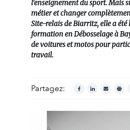
l'enseignement du sport. Mais su
métier et changer complètement
Site-relais de Biarritz, elle a é
formation en Débosselage à Bayo
de voitures et motos pour partic
travail.
Partagez:
facebook
linkedin
mail
print