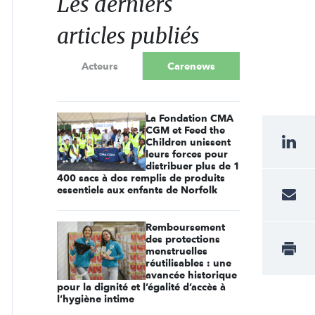
Les derniers
articles publiés
Acteurs
Carenews
La Fondation CMA
CGM et Feed the
Children unissent
leurs forces pour
distribuer plus de 1
400 sacs à dos remplis de produits
essentiels aux enfants de Norfolk
Remboursement
des protections
menstruelles
réutilisables : une
avancée historique
pour la dignité et l’égalité d’accès à
l’hygiène intime