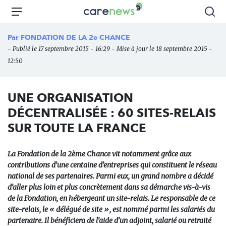
Aller
Carenews,
Menu
Rec
au
Le
contenu
média
Par
FONDATION DE LA 2e CHANCE
principal
des
- Publié le 17 septembre 2015 - 16:29 - Mise à jour le 18 septembre 2015 -
acteurs
12:50
de
l'engagement
UNE ORGANISATION
DÉCENTRALISÉE : 60 SITES-RELAIS
SUR TOUTE LA FRANCE
La Fondation de la 2ème Chance vit notamment grâce aux
contributions d’une centaine d’entreprises qui constituent le réseau
national de ses partenaires. Parmi eux, un grand nombre a décidé
d’aller plus loin et plus concrètement dans sa démarche vis-à-vis
de la Fondation, en hébergeant un site-relais. Le responsable de ce
site-relais, le « délégué de site », est nommé parmi les salariés du
partenaire. Il bénéficiera de l’aide d’un adjoint, salarié ou retraité