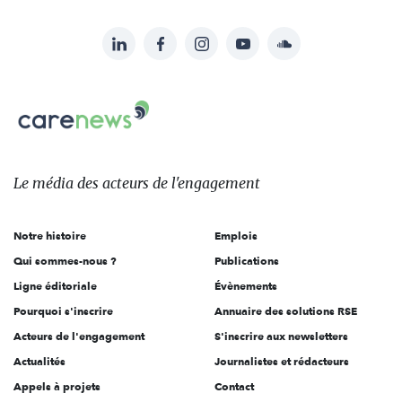
LinkedIn
Facebook
Instagram
YouTube
Soundcloud
Suivez-
nous
Carenews,
sur:
Le
média
des
Le média
des acteurs
de l'engagement
acteurs
de
Notre histoire
Emplois
l'engagement
Qui sommes-nous ?
Publications
Ligne éditoriale
Évènements
Pourquoi s'inscrire
Annuaire des solutions RSE
Acteurs de l'engagement
S'inscrire aux newsletters
Actualités
Journalistes et rédacteurs
Appels à projets
Contact