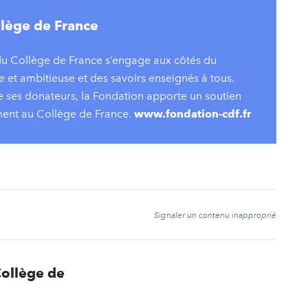
llège de France
 du Collège de France s’engage aux côtés du
 et ambitieuse et des savoirs enseignés à tous.
e ses donateurs, la Fondation apporte un soutien
ement au Collège de France.
www.fondation-cdf.fr
t
Signaler un contenu inapproprié
Collège de