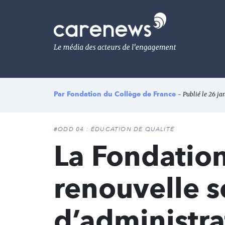
Aller
au
Carenews,
contenu
Le
principal
média
des
acteurs
de
l'engagement
Par
Fondation du Collège de France
- Publié le 26 ja
#ODD 04 : ÉDUCATION DE QUALITÉ
La Fondation
renouvelle s
d’administra