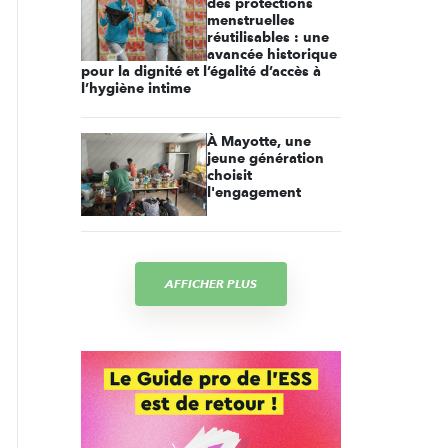
des protections
menstruelles
réutilisables : une
avancée historique
pour la dignité et l’égalité d’accès à
l’hygiène intime
À Mayotte, une
jeune génération
choisit
l'engagement
AFFICHER PLUS