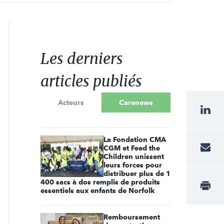
Les derniers
articles publiés
Acteurs
Carenews
La Fondation CMA
CGM et Feed the
Children unissent
leurs forces pour
distribuer plus de 1
400 sacs à dos remplis de produits
essentiels aux enfants de Norfolk
Remboursement