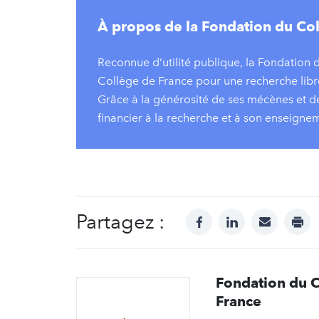
À propos de la Fondation du Co
Reconnue d’utilité publique, la Fondation
Collège de France pour une recherche libre
Grâce à la générosité de ses mécènes et d
financier à la recherche et à son enseign
Partagez :
facebook
linkedin
mail
prin
Fondation du 
France