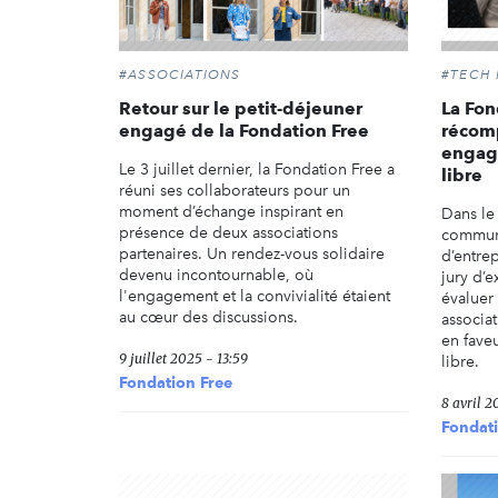
#ASSOCIATIONS
#TECH
Retour sur le petit-déjeuner
La Fon
engagé de la Fondation Free
récom
engagé
Le 3 juillet dernier, la Fondation Free a
libre
réuni ses collaborateurs pour un
moment d’échange inspirant en
Dans le
présence de deux associations
commun,
partenaires. Un rendez-vous solidaire
d’entrep
devenu incontournable, où
jury d’e
l'engagement et la convivialité étaient
évaluer 
au cœur des discussions.
associat
en fave
9 juillet 2025 - 13:59
libre.
Fondation Free
8 avril 2
Fondati