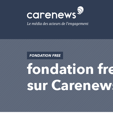
Aller
au
Carenews,
contenu
Le
principal
média
des
acteurs
de
l'engagement
FONDATION FREE
fondation fre
sur Carenew