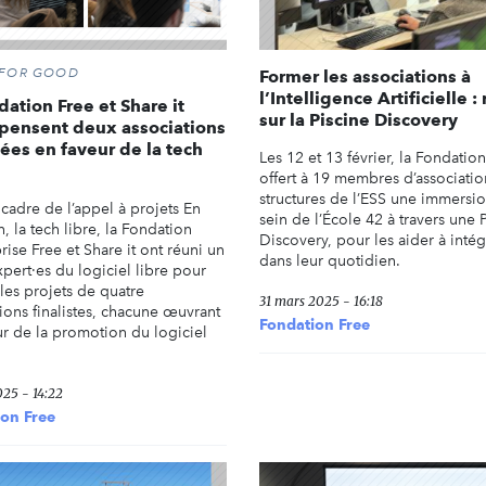
 FOR GOOD
Former les associations à
l’Intelligence Artificielle :
dation Free et Share it
sur la Piscine Discovery
pensent deux associations
es en faveur de la tech
Les 12 et 13 février, la Fondation
offert à 19 membres d’associatio
structures de l’ESS une immersi
 cadre de l’appel à projets En
sein de l’École 42 à travers une 
 la tech libre, la Fondation
Discovery, pour les aider à intégr
rise Free et Share it ont réuni un
dans leur quotidien.
xpert·es du logiciel libre pour
les projets de quatre
31 mars 2025 - 16:18
ions finalistes, chacune œuvrant
Fondation Free
ur de la promotion du logiciel
025 - 14:22
on Free