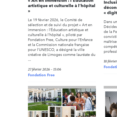
« Art en immersion : l’Éducation
Inclus
artistique et culturelle à l’hôpital
décons
»
« digi
Le 19 février 2026, le Comité de
Dans un
sélection et de suivi du projet « Art en
Décideu
immersion : l’Éducation artistique et
de la F
culturelle à l’hôpital », piloté par
convicti
Fondation Free, Culture pour l’Enfance
maîtris
et la Commission nationale française
compét
pour l’UNESCO, a désigné la ville
profess
créative de Limoges comme lauréate du
...
18 févrie
Fondati
27 février 2026 - 15:06
Fondation Free