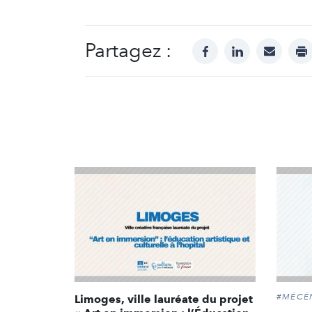
Partagez :
facebook
linkedin
mail
pr
#MÉCÉ
Limoges, ville lauréate du projet