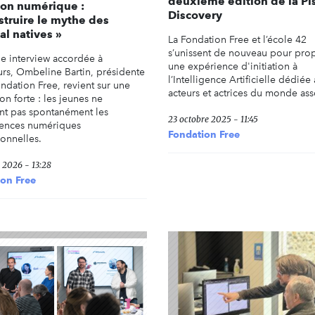
deuxième édition de la Pi
ion numérique :
Discovery
truire le mythe des
tal natives »
La Fondation Free et l’école 42
s’unissent de nouveau pour pro
e interview accordée à
une expérience d'initiation à
rs, Ombeline Bartin, présidente
l’Intelligence Artificielle dédiée
ondation Free, revient sur une
acteurs et actrices du monde asso
on forte : les jeunes ne
ent pas spontanément les
23 octobre 2025 - 11:45
ences numériques
Fondation Free
ionnelles.
r 2026 - 13:28
on Free