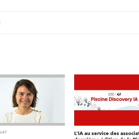
int
NAT
L’IA au service des associa