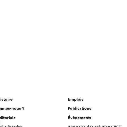
istoire
Emplois
mmes-nous ?
Publications
ditoriale
Évènements
i s'inscrire
Annuaire des solutions RSE