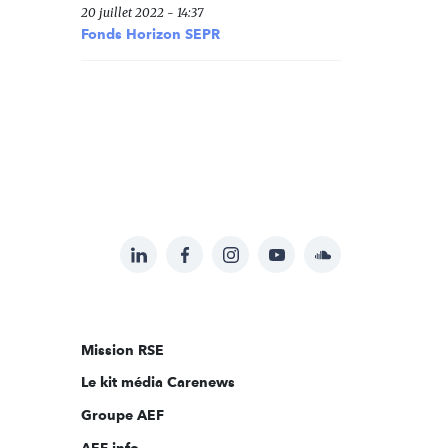
20 juillet 2022 - 14:37
Fonds Horizon SEPR
LinkedIn
Facebook
Instagram
YouTube
Soundcloud
Suivez-
nous
sur:
Mission RSE
Le kit média Carenews
Groupe AEF
AEF info