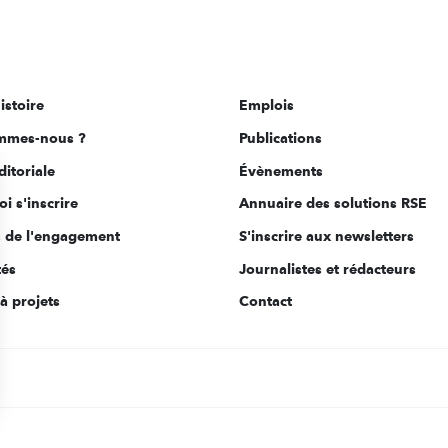
istoire
Emplois
mmes-nous ?
Publications
ditoriale
Évènements
i s'inscrire
Annuaire des solutions RSE
s de l'engagement
S'inscrire aux newsletters
tés
Journalistes et rédacteurs
à projets
Contact
s Options