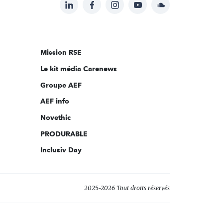
LinkedIn
Facebook
Instagram
YouTube
Soundcloud
Suivez-
nous
sur:
Mission RSE
Le kit média Carenews
Groupe AEF
AEF info
Novethic
PRODURABLE
Inclusiv Day
2025-2026 Tout droits réservés