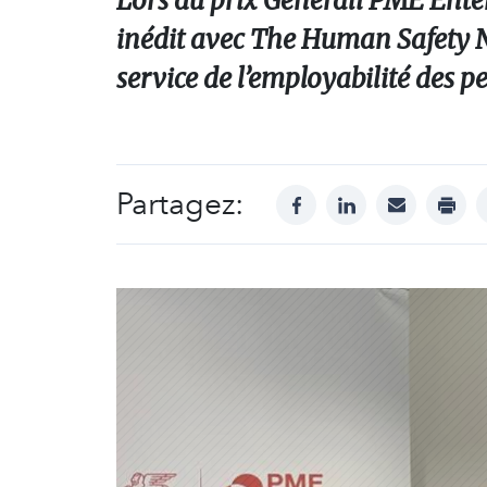
Lors du prix Generali PME Enter
inédit avec The Human Safety Ne
service de l’employabilité des p
Partagez:
facebook
linkedin
mail
print