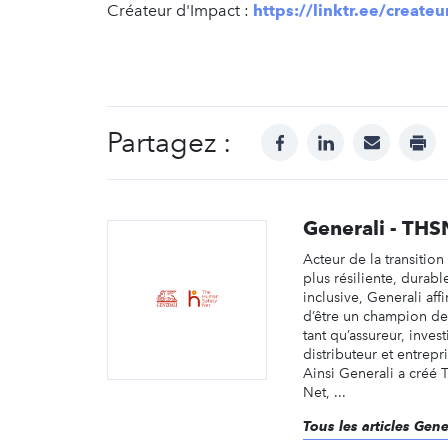
Créateur d'Impact :
https://linktr.ee/create
Partagez :
facebook
linkedin
mail
prin
Generali - THS
Acteur de la transitio
plus résiliente, durabl
inclusive, Generali aff
d’être un champion de 
tant qu’assureur, inves
distributeur et entrepr
Ainsi Generali a créé
Net, ...
Tous les articles Gen