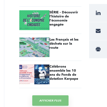
SÉRIE - Découvrir
l'histoire de
l'économie
engagée
Les Français et les
déchets sur la
route
Célébrons
ensemble les 10
ans du Fonds de
dotation Kerpape
AFFICHER PLUS