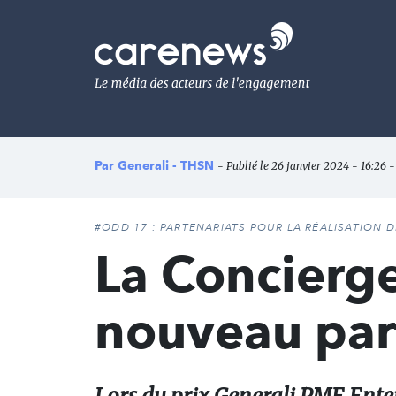
Aller
au
Carenews,
contenu
Le
principal
média
des
acteurs
de
l'engagement
Par
Generali - THSN
- Publié le 26 janvier 2024 - 16:26 -
#ODD 17 : PARTENARIATS POUR LA RÉALISATION 
La Concierge
nouveau par