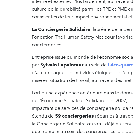
interne et externe. Plus largement, au travers d
culture de la durabilité parmi les TPE et PME e
conscientes de leur impact environnemental et 
La Conciergerie Solidaire
, lauréate de la der
Fondation The Human Safety Net pour favoriser
conciergeries.
Entreprise issue du monde de l’économie social
par
Sylvain Lepainteur
au sein de
l’éco-quar
d'accompagner les individus éloignés de l'emplo
mise en situation de travail, au travers des mét
Fort d'une expérience antérieure dans le domai
de l'Économie Sociale et Solidaire dès 2007, o
impactant de services de conciergerie solidaires
étendu de
59 conciergeries
réparties à traver
la Conciergerie Solidaire œuvrait déjà au serv
que tremplin au sein des conciergeries lors de 