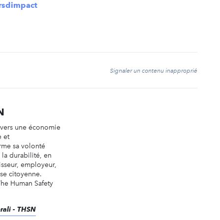
ursdimpact
t
Signaler un contenu inapproprié
N
n vers une économie
e et
irme sa volonté
la durabilité, en
tisseur, employeur,
ise citoyenne.
 The Human Safety
erali - THSN