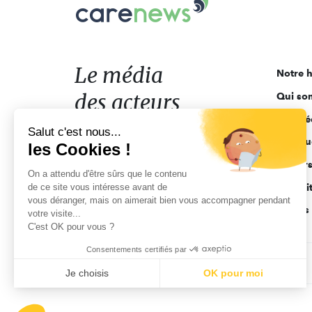
Carenews,
Le
média
des
acteurs
Le média
Notre h
de
des acteurs
Qui so
l'engagement
Ligne é
de l'engagement
Salut c'est nous...
Pourquo
les Cookies !
Acteur
On a attendu d'être sûrs que le contenu
de ce site vous intéresse avant de
Actuali
vous déranger, mais on aimerait bien vous accompagner pendant
Appels 
votre visite...
C'est OK pour vous ?
Consentements certifiés par
CGV
Données personnelles
Mentions légales
Je choisis
OK pour moi
Axeptio consent
Plateforme de Gestion du Consentement : Personnalisez vo