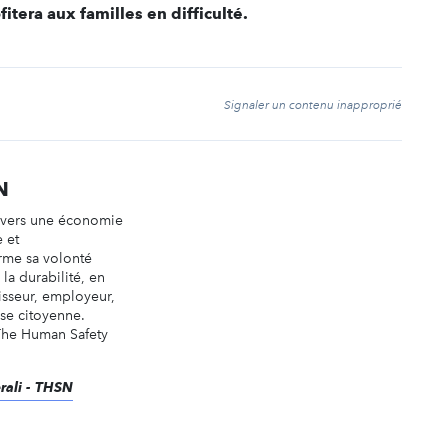
itera aux familles en difficulté.
t
Signaler un contenu inapproprié
N
n vers une économie
e et
irme sa volonté
la durabilité, en
tisseur, employeur,
ise citoyenne.
 The Human Safety
erali - THSN