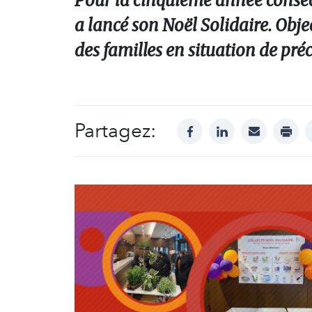
Pour la cinquième année conséc
a lancé son Noël Solidaire. Obj
des familles en situation de préc
Partagez:
facebook
linkedin
mail
print