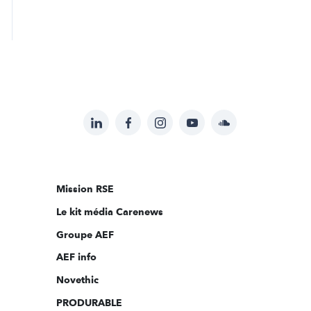
LinkedIn
Facebook
Instagram
YouTube
Soundcloud
Suivez-
nous
sur:
Mission RSE
Le kit média Carenews
Groupe AEF
AEF info
Novethic
PRODURABLE