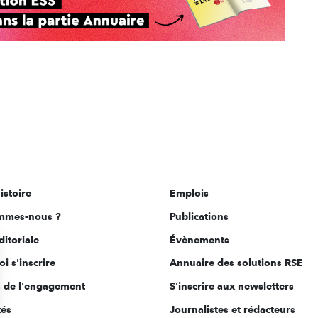
istoire
Emplois
mmes-nous ?
Publications
ditoriale
Évènements
i s'inscrire
Annuaire des solutions RSE
s de l'engagement
S'inscrire aux newsletters
tés
Journalistes et rédacteurs