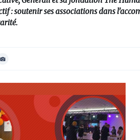
utive, Generali et sa fondation The Huma
ectif : soutenir ses associations dans l'a
arité.
Afficher
Image