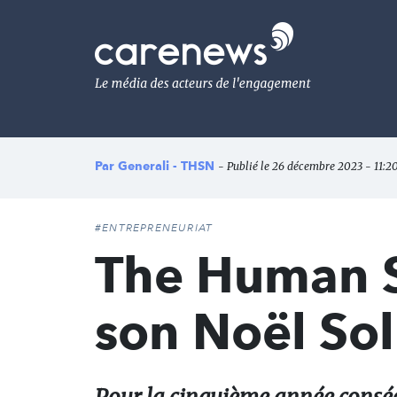
Aller
au
Carenews,
contenu
Le
principal
média
des
acteurs
de
l'engagement
Par
Generali - THSN
- Publié le 26 décembre 2023 - 11:20
#ENTREPRENEURIAT
The Human S
son Noël Sol