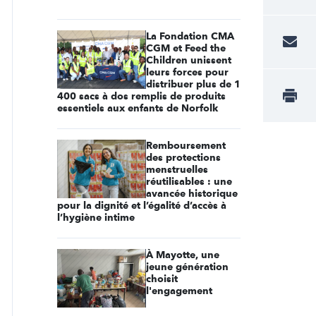
La Fondation CMA
CGM et Feed the
Children unissent
leurs forces pour
distribuer plus de 1
400 sacs à dos remplis de produits
essentiels aux enfants de Norfolk
Remboursement
des protections
menstruelles
réutilisables : une
avancée historique
pour la dignité et l’égalité d’accès à
l’hygiène intime
À Mayotte, une
jeune génération
choisit
l'engagement