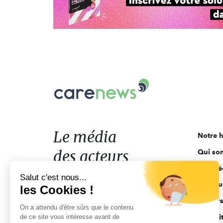
Carenews,
Le
média
des
acteurs
Le média
Notre h
de
des acteurs
Qui so
l'engagement
Ligne é
de l'engagement
Salut c'est nous...
Pourquo
les Cookies !
Acteur
On a attendu d'être sûrs que le contenu
de ce site vous intéresse avant de
Actuali