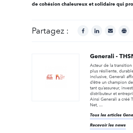
de cohésion chaleureux et solidaire qui prof
Partagez :
facebook
linkedin
mail
prin
Generali - THS
Acteur de la transitio
plus résiliente, durabl
inclusive, Generali aff
d’être un champion de 
tant qu’assureur, inves
distributeur et entrepr
Ainsi Generali a créé
Net, ...
Tous les articles Gen
Recevoir les news