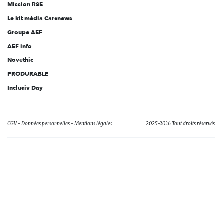
Mission RSE
Le kit média Carenews
Groupe AEF
AEF info
Novethic
PRODURABLE
Inclusiv Day
CGV
Données personnelles
Mentions légales
2025-2026 Tout droits réservés