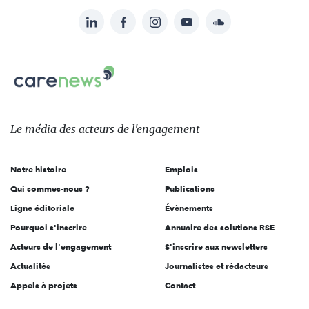
LinkedIn
Facebook
Instagram
YouTube
Soundcloud
Suivez-
nous
Carenews,
sur:
Le
média
des
Le média
des acteurs
de l'engagement
acteurs
de
Notre histoire
Emplois
l'engagement
Qui sommes-nous ?
Publications
Ligne éditoriale
Évènements
Pourquoi s'inscrire
Annuaire des solutions RSE
Acteurs de l'engagement
S'inscrire aux newsletters
Actualités
Journalistes et rédacteurs
Appels à projets
Contact