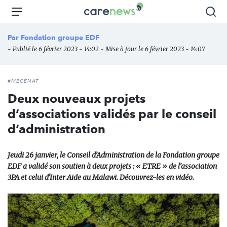
Aller
Carenews,
Menu
Rec
au
Le
contenu
média
Par
Fondation groupe EDF
principal
des
- Publié le 6 février 2023 - 14:02 - Mise à jour le 6 février 2023 - 14:07
acteurs
de
l'engagement
#MÉCÉNAT
Deux nouveaux projets
d’associations validés par le conseil
d’administration
Jeudi 26 janvier, le Conseil d’Administration de la Fondation groupe
EDF a validé son soutien à deux projets : « ETRE » de l’association
3PA et celui d'Inter Aide au Malawi. Découvrez-les en vidéo.