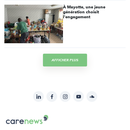
À Mayotte, une jeune
génération choisit
l'engagement
AFFICHER PLUS
LinkedIn
Facebook
Instagram
YouTube
Soundcloud
Suivez-
nous
Carenews,
sur:
Le