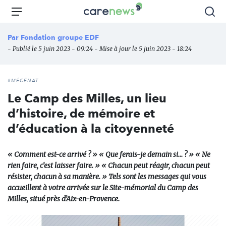
Aller
Carenews,
Menu
Rec
au
Le
contenu
média
Par
Fondation groupe EDF
principal
des
- Publié le 5 juin 2023 - 09:24 - Mise à jour le 5 juin 2023 - 18:24
acteurs
de
l'engagement
#MÉCÉNAT
Le Camp des Milles, un lieu
d’histoire, de mémoire et
d’éducation à la citoyenneté
« Comment est-ce arrivé ? » « Que ferais-je demain si… ? » « Ne
rien faire, c’est laisser faire. » « Chacun peut réagir, chacun peut
résister, chacun à sa manière. » Tels sont les messages qui vous
accueillent à votre arrivée sur le Site-mémorial du Camp des
Milles, situé près d’Aix-en-Provence.