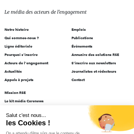
média
des
Le média
des acteurs
de l'engagement
acteurs
de
Notre histoire
Emplois
l'engagement
Qui sommes-nous ?
Publications
Ligne éditoriale
Évènements
Pourquoi s'inscrire
Annuaire des solutions RSE
Acteurs de l'engagement
S'inscrire aux newsletters
Actualités
Journalistes et rédacteurs
Appels à projets
Contact
Mission RSE
Le kit média Carenews
Groupe AEF
Salut c'est nous...
AEF info
les Cookies !
Novethic
On a attendu d'être sûrs que le contenu de