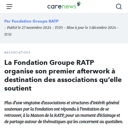
Aller
Carenews,
Menu
Rec
au
Le
contenu
média
Par
Fondation Groupe RATP
principal
des
- Publié le 27 novembre 2024 - 17:05 - Mise à jour le 3 décembre 2024 -
acteurs
17:51
de
l'engagement
#ASSOCIATIONS
La Fondation Groupe RATP
organise son premier afterwork à
destination des associations qu’elle
soutient
Plus d’une vingtaine d’associations et structures d’intérêt général
soutenues par la Fondation ont répondu à l’invitation de se
retrouver, à la Maison de la RATP, pour un moment d’éclairage et
de partage autour de thématiques qui les concernent au quotidien.