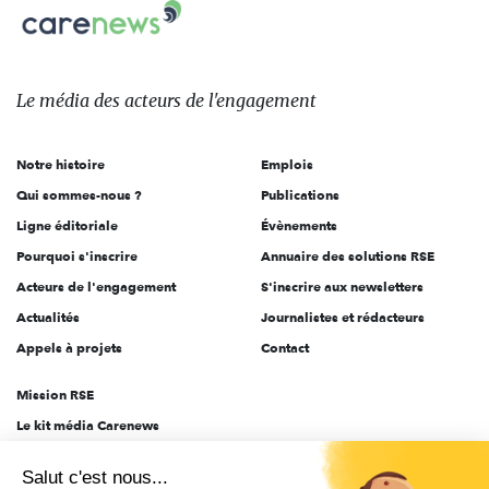
Carenews,
sur:
Le
média
des
Le média
des acteurs
de l'engagement
acteurs
de
Notre histoire
Emplois
l'engagement
Qui sommes-nous ?
Publications
Ligne éditoriale
Évènements
Pourquoi s'inscrire
Annuaire des solutions RSE
Acteurs de l'engagement
S'inscrire aux newsletters
Actualités
Journalistes et rédacteurs
Appels à projets
Contact
Mission RSE
Le kit média Carenews
Groupe AEF
Salut c'est nous...
AEF info