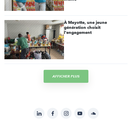
À Mayotte, une jeune
génération choisit
l'engagement
AFFICHER PLUS
LinkedIn
Facebook
Instagram
YouTube
Soundcloud
Suivez-
nous