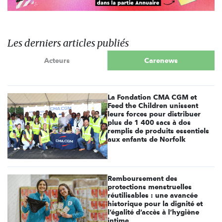
Les derniers articles publiés
Acteurs
Carenews
La Fondation CMA CGM et
Feed the Children unissent
leurs forces pour distribuer
plus de 1 400 sacs à dos
remplis de produits essentiels
aux enfants de Norfolk
Remboursement des
protections menstruelles
réutilisables : une avancée
historique pour la dignité et
l’égalité d’accès à l’hygiène
intime