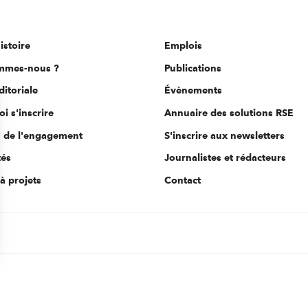
istoire
Emplois
mmes-nous ?
Publications
ditoriale
Évènements
i s'inscrire
Annuaire des solutions RSE
s de l'engagement
S'inscrire aux newsletters
tés
Journalistes et rédacteurs
à projets
Contact
s Options
ètres de confidentialité, en garantissant la conformité avec le