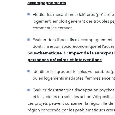
accompagnements
Etudier les mécanismes délétères (précarité
logement, emploi) générant des troubles psyc
comment les enrayer.
Evaluer des dispositifs d’accompagnement ada
dont l’insertion socio-économique et l’accès 
Sous-thématique 3 : Impact de la surexposi
personnes précaires et interventions
Identifier les groupes les plus vulnérables
ou en logements inadaptés, femmes enceinte
Evaluer des stratégies d’adaptation psychosoc
et les acteurs du soin, les actions/dispositi
Les projets peuvent concerner la région Ile-de-F
région concernée par les problématiques croisé