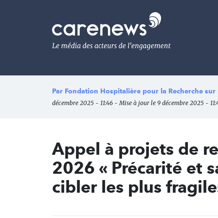
Aller
au
Carenews,
contenu
Le
principal
média
des
acteurs
de
l'engagement
Par
Fondation Hospitalière pour la Recherche sur la
décembre 2025 - 11:46 - Mise à jour le 9 décembre 2025 - 11:
Appel à projets de r
2026 « Précarité et 
cibler les plus fragile