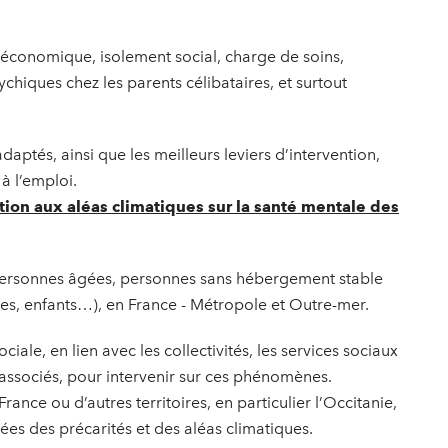
 économique, isolement social, charge de soins,
hiques chez les parents célibataires, et surtout
ptés, ainsi que les meilleurs leviers d’intervention,
à l’emploi.
tion aux aléas climatiques sur la santé mentale des
 (personnes âgées, personnes sans hébergement stable
s, enfants…), en France - Métropole et Outre-mer.
iale, en lien avec les collectivités, les services sociaux
fs associés, pour intervenir sur ces phénomènes.
rance ou d’autres territoires, en particulier l’Occitanie,
es des précarités et des aléas climatiques.