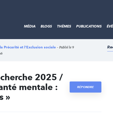
MÉDIA
BLOGS
THÈMES
PUBLICATIONS
ÉV
Re
 Précarité et l'Exclusion sociale
- Publié le 9
46
echerche 2025 /
santé mentale :
RÉPONDRE
s »