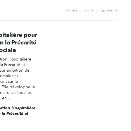
t
Signaler un contenu inapproprié
italière pour
r la Précarité
sociale
tion Hospitalière
a Précarité et
pour ambition de
sociales et
yant sur la
. Elle développe la
naire sur tous les
 en ...
dation Hospitalière
la Précarité et