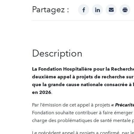
Partagez :
facebook
linkedin
mail
prin
Description
La Fondation Hospitalière pour la Recherche 
deuxième appel à projets de recherche sur l
que la grande cause nationale consacrée à
en 2026
.
Par l’émission de cet appel à projets
« Précarit
Fondation souhaite contribuer à faire émerger 
charge des problématiques de santé mentale po
Le précédent appel à projets a confirmé, par 