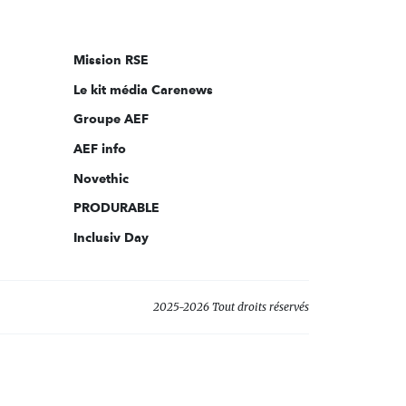
nous
sur:
Mission RSE
Le kit média Carenews
Groupe AEF
AEF info
Novethic
PRODURABLE
Inclusiv Day
2025-2026 Tout droits réservés
s réglementations. Personnalisez vos préférences pour contrôler