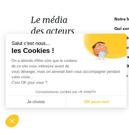
média
des
acteurs
Le média
Notre h
de
des acteurs
Qui so
l'engagement
Ligne é
de l'engagement
Salut c'est nous...
Pourquo
les Cookies !
Acteur
On a attendu d'être sûrs que le contenu
Actuali
de ce site vous intéresse avant de
vous déranger, mais on aimerait bien vous accompagner pendant
Appels 
votre visite...
C'est OK pour vous ?
Consentements certifiés par
CGV
Données personnelles
Mentions légales
Je choisis
OK pour moi
Axeptio consent
Plateforme de Gestion du Consentement : Personnalisez vo
Notre plateforme vous permet d'adapter et de gérer vos param