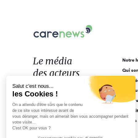
Carenews,
Le
média
des
acteurs
Le média
Notre h
de
des acteurs
Qui so
l'engagement
Ligne é
de l'engagement
Salut c'est nous...
Pourquo
les Cookies !
Acteur
On a attendu d'être sûrs que le contenu
de ce site vous intéresse avant de
Actuali
vous déranger, mais on aimerait bien vous accompagner pendant
Appels 
votre visite...
C'est OK pour vous ?
Consentements certifiés par