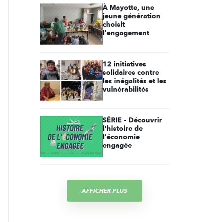
À Mayotte, une
jeune génération
choisit
l'engagement
12 initiatives
solidaires contre
les inégalités et les
vulnérabilités
SÉRIE - Découvrir
l'histoire de
l'économie
engagée
AFFICHER PLUS