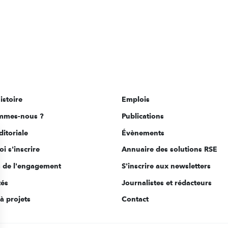
istoire
Emplois
mmes-nous ?
Publications
ditoriale
Évènements
i s'inscrire
Annuaire des solutions RSE
s de l'engagement
S'inscrire aux newsletters
tés
Journalistes et rédacteurs
à projets
Contact