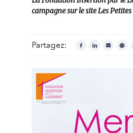
La Fondation Insertion par le L
campagne sur le site Les Petites 
Partagez:
facebook
linkedin
mail
print