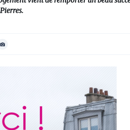
ogement vient de remporter un beau succès
Pierres.
Afficher
Image