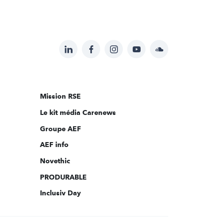
LinkedIn
Facebook
Instagram
YouTube
Soundcloud
Suivez-
nous
sur:
Mission RSE
Le kit média Carenews
Groupe AEF
AEF info
Novethic
PRODURABLE
Inclusiv Day