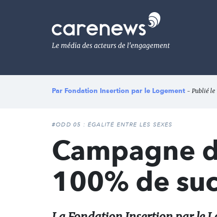
Aller
au
Carenews,
contenu
Le
principal
média
des
acteurs
de
l'engagement
Par
Fondation Insertion par le Logement
- Publié le 
#ODD 05 : ÉGALITÉ ENTRE LES SEXES
Campagne d
100% de suc