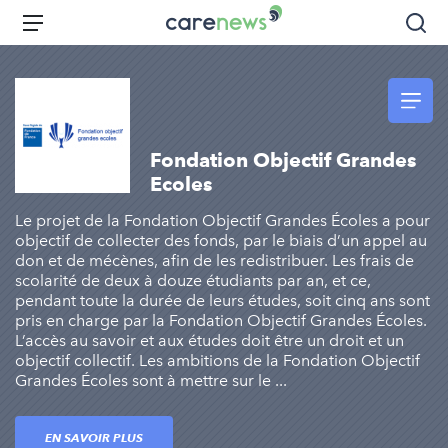
Aller
Carenews,
Menu
Rec
au
Le
contenu
média
principal
des
acteurs
de
Fondation Objectif Grandes
l'engagement
Ecoles
Le projet de la Fondation Objectif Grandes Écoles a pour
objectif de collecter des fonds, par le biais d’un appel au
don et de mécènes, afin de les redistribuer. Les frais de
scolarité de deux à douze étudiants par an, et ce,
pendant toute la durée de leurs études, soit cinq ans sont
pris en charge par la Fondation Objectif Grandes Écoles.
L’accès au savoir et aux études doit être un droit et un
objectif collectif. Les ambitions de la Fondation Objectif
Grandes Écoles sont à mettre sur le ...
EN SAVOIR PLUS