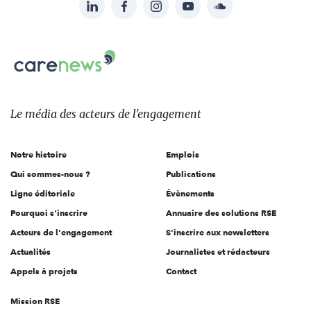
LinkedIn
Facebook
Instagram
YouTube
Soundcloud
Suivez-
nous
Carenews,
sur:
Le
média
des
Le média
des acteurs
de l'engagement
acteurs
de
Notre histoire
Emplois
l'engagement
Qui sommes-nous ?
Publications
Ligne éditoriale
Évènements
Pourquoi s'inscrire
Annuaire des solutions RSE
Acteurs de l'engagement
S'inscrire aux newsletters
Actualités
Journalistes et rédacteurs
Appels à projets
Contact
Mission RSE