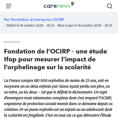
Aller
Carenews,
Menu
Rec
au
Le
contenu
média
Par
Fondation d'entreprise OCIRP
principal
des
- Publié le 19 octobre 2020 - 10:33 - Mise à jour le 19 octobre 2020 - 10:33
acteurs
de
l'engagement
#MÉCÉNAT
Fondation de l’OCIRP – une étude
Ifop pour mesurer l’impact de
l’orphelinage sur la scolarité
La France compte 610 000 orphelins de moins de 25 ans, soit en
moyenne un ou deux enfants par classe ayant perdu son père, ou
sa mère, ou les deux – tel que le définit le dictionnaire. Un sujet
d’envergure mais néanmoins complexe dont s’est emparé l’OCIRP,
organisme de protection sociale investi dans ce domaine depuis sa
création. Or un jeune orphelin est un enfant ou un adolescent dont
la scolarité est fragilisée. C’est en tout cas ce que démontre l’étude