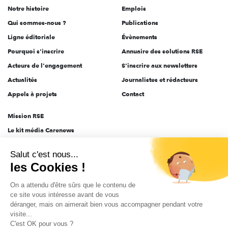
Notre histoire
Emplois
l'engagement
Qui sommes-nous ?
Publications
Ligne éditoriale
Évènements
Pourquoi s'inscrire
Annuaire des solutions RSE
Acteurs de l'engagement
S'inscrire aux newsletters
Actualités
Journalistes et rédacteurs
Appels à projets
Contact
Mission RSE
Le kit média Carenews
Groupe AEF
Salut c'est nous...
AEF info
les Cookies !
Novethic
On a attendu d'être sûrs que le contenu de
PRODURABLE
ce site vous intéresse avant de vous
Inclusiv Day
déranger, mais on aimerait bien vous accompagner pendant votre
visite...
C'est OK pour vous ?