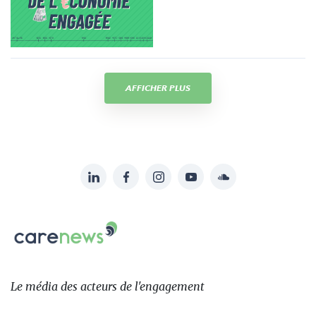
AFFICHER PLUS
LinkedIn
Facebook
Instagram
YouTube
Soundcloud
Suivez-
nous
Carenews,
sur:
Le
média
des
Le média
des acteurs
de l'engagement
acteurs
de