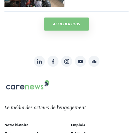
AFFICHER PLUS
LinkedIn
Facebook
Instagram
YouTube
Soundcloud
Suivez-
nous
Carenews,
sur:
Le
média
des
Le média
des acteurs
de l'engagement
acteurs
de
Notre histoire
Emplois
l'engagement