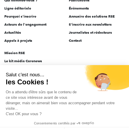
Qui sommes-nous ?
Publications
Ligne éditoriale
Évènements
Pourquoi s'inscrire
Annuaire des solutions RSE
Acteurs de l'engagement
S'inscrire aux newsletters
Actualités
Journalistes et rédacteurs
Appels à projets
Contact
Mission RSE
Le kit média Carenews
Groupe AEF
Salut c'est nous...
AEF info
les Cookies !
Novethic
On a attendu d'être sûrs que le contenu de
PRODURABLE
ce site vous intéresse avant de vous
Inclusiv Day
déranger, mais on aimerait bien vous accompagner pendant votre
visite...
C'est OK pour vous ?
CGV
Données personnelles
Mentions légales
2025-2026 Tout droits réservés
Consentements certifiés par