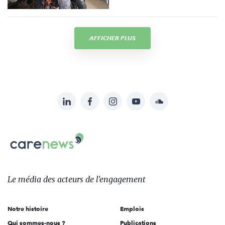
AFFICHER PLUS
LinkedIn
Facebook
Instagram
YouTube
Soundcloud
Suivez-
nous
Carenews,
sur:
Le
média
des
Le média
des acteurs
de l'engagement
acteurs
de
Notre histoire
Emplois
l'engagement
Qui sommes-nous ?
Publications