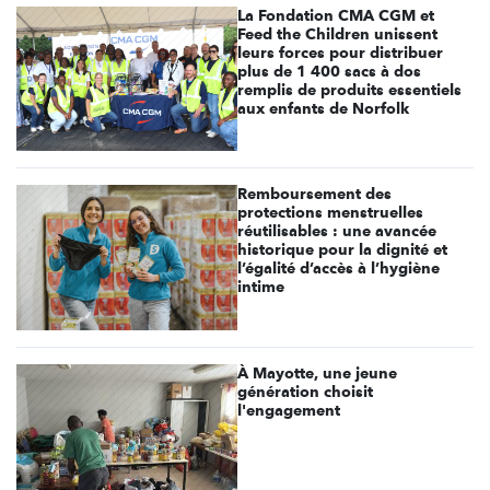
La Fondation CMA CGM et
Feed the Children unissent
leurs forces pour distribuer
plus de 1 400 sacs à dos
remplis de produits essentiels
aux enfants de Norfolk
Remboursement des
protections menstruelles
réutilisables : une avancée
historique pour la dignité et
l’égalité d’accès à l’hygiène
intime
À Mayotte, une jeune
génération choisit
l'engagement