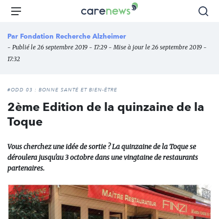
Aller
Carenews,
Menu
Rec
au
Le
contenu
média
Par
Fondation Recherche Alzheimer
principal
des
- Publié le 26 septembre 2019 - 17:29 - Mise à jour le 26 septembre 2019 -
acteurs
17:32
de
l'engagement
#ODD 03 : BONNE SANTÉ ET BIEN-ÊTRE
2ème Edition de la quinzaine de la
Toque
Vous cherchez une idée de sortie ? La quinzaine de la Toque se
déroulera jusqu'au 3 octobre dans une vingtaine de restaurants
partenaires.