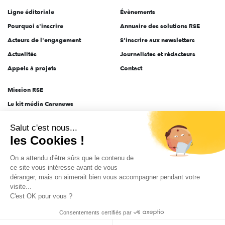
Ligne éditoriale
Évènements
Pourquoi s'inscrire
Annuaire des solutions RSE
Acteurs de l'engagement
S'inscrire aux newsletters
Actualités
Journalistes et rédacteurs
Appels à projets
Contact
Mission RSE
Le kit média Carenews
Groupe AEF
Salut c'est nous...
AEF info
les Cookies !
Novethic
On a attendu d'être sûrs que le contenu de
PRODURABLE
ce site vous intéresse avant de vous
Inclusiv Day
déranger, mais on aimerait bien vous accompagner pendant votre
visite...
C'est OK pour vous ?
CGV
Données personnelles
Mentions légales
2025-2026 Tout droits réservés
Consentements certifiés par