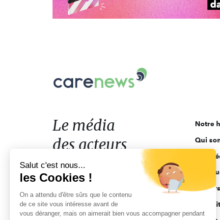
Carenews,
Le
média
des
acteurs
Le média
Notre h
de
des acteurs
Qui so
l'engagement
Ligne é
de l'engagement
Salut c'est nous...
Pourquo
les Cookies !
Acteur
On a attendu d'être sûrs que le contenu
de ce site vous intéresse avant de
Actuali
vous déranger, mais on aimerait bien vous accompagner pendant