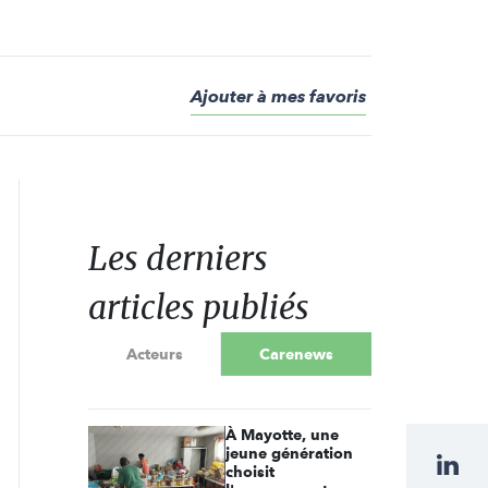
Ajouter à mes favoris
Les derniers
articles publiés
Acteurs
Carenews
À Mayotte, une
jeune génération
choisit