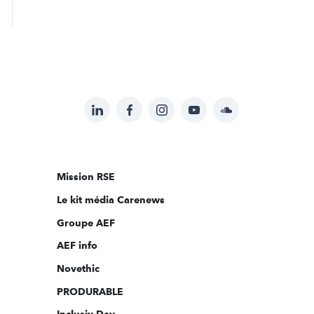
LinkedIn
Facebook
Instagram
YouTube
Soundcloud
Suivez-
nous
sur:
Mission RSE
Le kit média Carenews
Groupe AEF
AEF info
Novethic
PRODURABLE