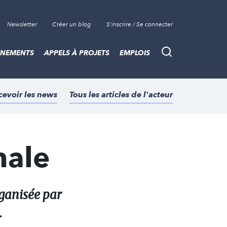
Newsletter
Créer un blog
S'inscrire / Se connecter
ÈNEMENTS
APPELS À PROJETS
EMPLOIS
Recherche
cevoir les news
Tous les articles de l'acteur
nale
rganisée par
.