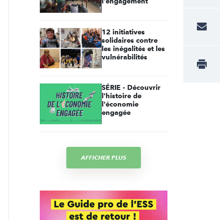
l'engagement
12 initiatives
solidaires contre
les inégalités et les
vulnérabilités
SÉRIE - Découvrir
l'histoire de
l'économie
engagée
AFFICHER PLUS