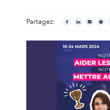
Partagez:
facebook
linkedin
mail
print