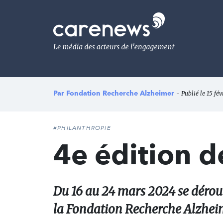
Aller
au
Carenews,
contenu
Le
principal
média
des
acteurs
de
l'engagement
Par
Fondation Recherche Alzheimer
- Publié le 15 fév
#PHILANTHROPIE
4e édition d
Du 16 au 24 mars 2024 se déroul
la Fondation Recherche Alzheim