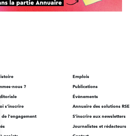
istoire
Emplois
mmes-nous ?
Publications
ditoriale
Évènements
i s'inscrire
Annuaire des solutions RSE
s de l'engagement
S'inscrire aux newsletters
tés
Journalistes et rédacteurs