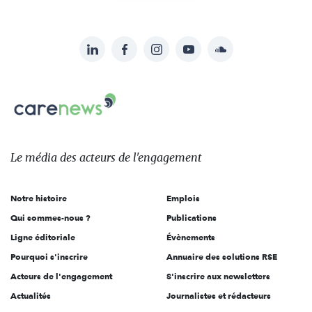
LinkedIn
Facebook
Instagram
YouTube
Soundcloud
Suivez-
nous
Carenews,
sur:
Le
média
des
Le média
des acteurs
de l'engagement
acteurs
de
Notre histoire
Emplois
l'engagement
Qui sommes-nous ?
Publications
Ligne éditoriale
Évènements
Pourquoi s'inscrire
Annuaire des solutions RSE
Acteurs de l'engagement
S'inscrire aux newsletters
Actualités
Journalistes et rédacteurs