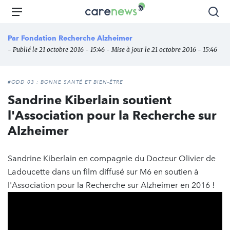
Aller
Carenews,
Menu
Rec
au
Le
contenu
média
Par
Fondation Recherche Alzheimer
principal
des
- Publié le 21 octobre 2016 - 15:46 - Mise à jour le 21 octobre 2016 - 15:46
acteurs
de
l'engagement
#ODD 03 : BONNE SANTÉ ET BIEN-ÊTRE
Sandrine Kiberlain soutient
l'Association pour la Recherche sur
Alzheimer
Sandrine Kiberlain en compagnie du Docteur Olivier de
Ladoucette dans un film diffusé sur M6 en soutien à
l'Association pour la Recherche sur Alzheimer en 2016 !