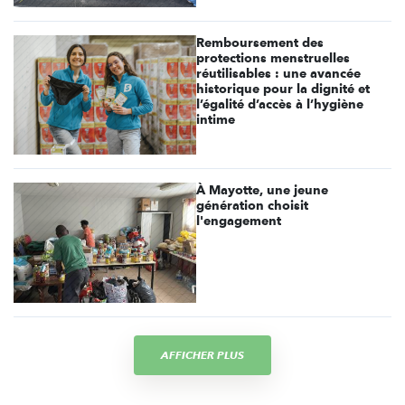
Remboursement des
protections menstruelles
réutilisables : une avancée
historique pour la dignité et
l’égalité d’accès à l’hygiène
intime
À Mayotte, une jeune
génération choisit
l'engagement
AFFICHER PLUS