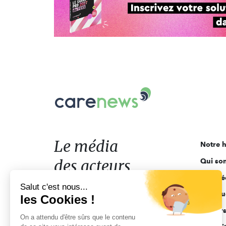
Carenews,
Le
média
des
acteurs
Le média
Notre h
de
des acteurs
Qui so
l'engagement
Ligne é
de l'engagement
Salut c'est nous...
Pourquo
les Cookies !
Acteur
On a attendu d'être sûrs que le contenu