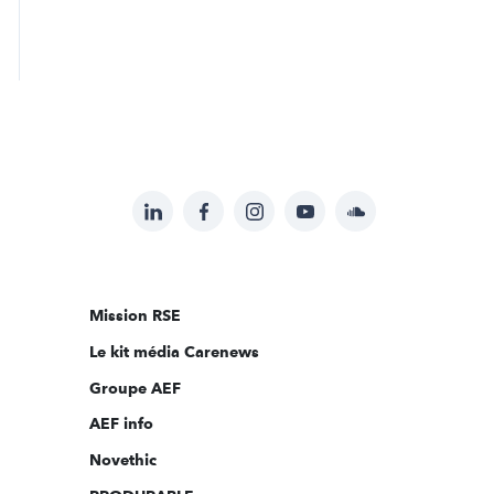
LinkedIn
Facebook
Instagram
YouTube
Soundcloud
Suivez-
nous
sur:
Mission RSE
Le kit média Carenews
Groupe AEF
AEF info
Novethic