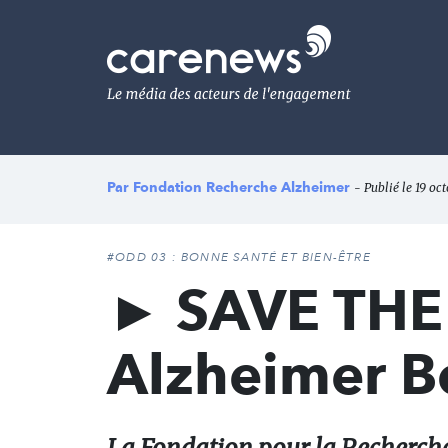
Aller
au
Carenews,
contenu
Le
principal
média
des
acteurs
de
l'engagement
Par
Fondation Recherche Alzheimer
- Publié le 19 oc
#ODD 03 : BONNE SANTÉ ET BIEN-ÊTRE
► SAVE THE 
Alzheimer 