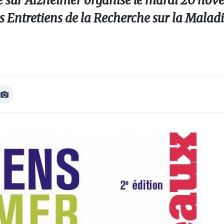
 sur Alzheimer organise le mardi 20 nov
es Entretiens de la Recherche sur la Malad
Afficher
Image