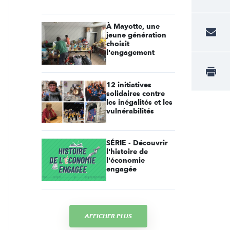
À Mayotte, une
jeune génération
choisit
l'engagement
12 initiatives
solidaires contre
les inégalités et les
vulnérabilités
SÉRIE - Découvrir
l'histoire de
l'économie
engagée
AFFICHER PLUS