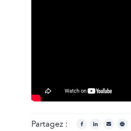
Partagez :
facebook
linkedin
mail
prin