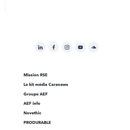
LinkedIn
Facebook
Instagram
YouTube
Soundcloud
Suivez-
nous
sur:
Mission RSE
Le kit média Carenews
Groupe AEF
AEF info
Novethic
PRODURABLE