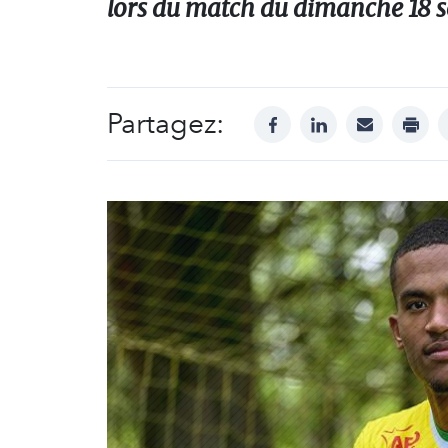
lors du match du dimanche 18 s
Partagez:
facebook
linkedin
mail
print