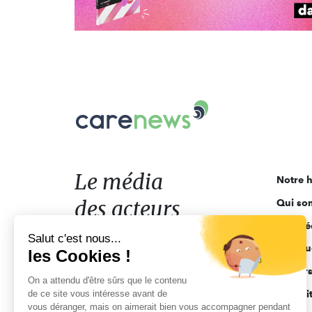
Carenews,
Le
média
des
acteurs
Le média
Notre h
de
des acteurs
Qui so
l'engagement
Ligne é
de l'engagement
Salut c'est nous...
Pourquo
les Cookies !
Acteur
On a attendu d'être sûrs que le contenu
de ce site vous intéresse avant de
Actuali
vous déranger, mais on aimerait bien vous accompagner pendant