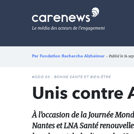
Aller
au
Carenews,
contenu
Le
principal
média
des
acteurs
de
l'engagement
Par
Fondation Recherche Alzheimer
- Publié le 14 se
#ODD 03 : BONNE SANTÉ ET BIEN-ÊTRE
Unis contre 
À l’occasion de la Journée Mond
Nantes et LNA Santé renouvelle