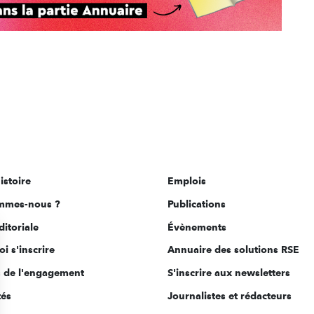
istoire
Emplois
mmes-nous ?
Publications
ditoriale
Évènements
i s'inscrire
Annuaire des solutions RSE
s de l'engagement
S'inscrire aux newsletters
tés
Journalistes et rédacteurs