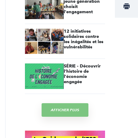
jeune génération
choisit
l'engagement
12 initiatives
solidaires contre
les inégalités et les
vulnérabilités
SÉRIE - Découvrir
l'histoire de
l'économie
engagée
AFFICHER PLUS