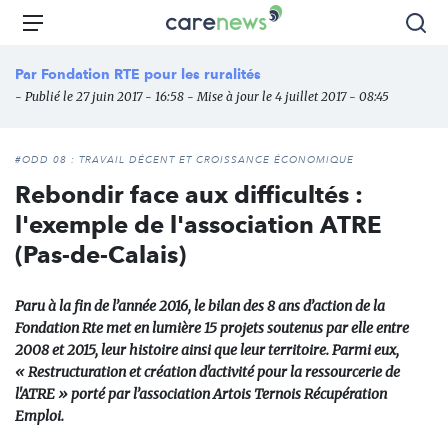
Aller
Carenews,
Menu
Rec
au
Le
contenu
média
Par
Fondation RTE pour les ruralités
principal
des
- Publié le 27 juin 2017 - 16:58 - Mise à jour le 4 juillet 2017 - 08:45
acteurs
de
l'engagement
#ODD 08 : TRAVAIL DÉCENT ET CROISSANCE ÉCONOMIQUE
Rebondir face aux difficultés :
l'exemple de l'association ATRE
(Pas-de-Calais)
Paru à la fin de l’année 2016, le bilan des 8 ans d’action de la
Fondation Rte met en lumière 15 projets soutenus par elle entre
2008 et 2015, leur histoire ainsi que leur territoire. Parmi eux,
« Restructuration et création d'activité pour la ressourcerie de
l'ATRE » porté par l’association Artois Ternois Récupération
Emploi.