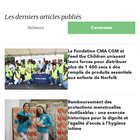
Les derniers articles publiés
Acteurs
Carenews
La Fondation CMA CGM et
Feed the Children unissent
leurs forces pour distribuer
plus de 1 400 sacs à dos
remplis de produits essentiels
aux enfants de Norfolk
Remboursement des
protections menstruelles
réutilisables : une avancée
historique pour la dignité et
l’égalité d’accès à l’hygiène
intime