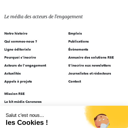
Le
média
des
Le média
des acteurs
de l'engagement
acteurs
de
Notre histoire
Emplois
l'engagement
Qui sommes-nous ?
Publications
Ligne éditoriale
Évènements
Pourquoi s'inscrire
Annuaire des solutions RSE
Acteurs de l'engagement
S'inscrire aux newsletters
Actualités
Journalistes et rédacteurs
Appels à projets
Contact
Mission RSE
Le kit média Carenews
Groupe AEF
Salut c'est nous...
AEF info
les Cookies !
Novethic