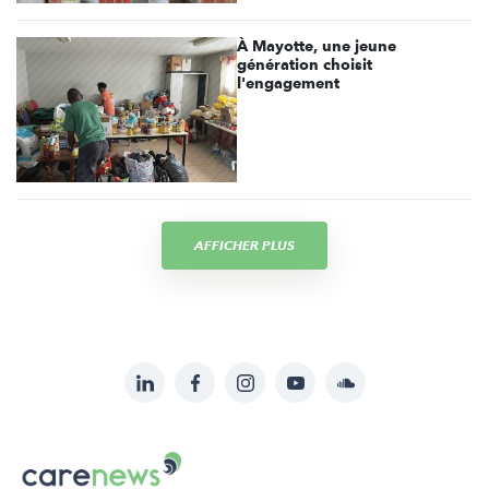
À Mayotte, une jeune
génération choisit
l'engagement
AFFICHER PLUS
LinkedIn
Facebook
Instagram
YouTube
Soundcloud
Suivez-
nous
Carenews,
sur: