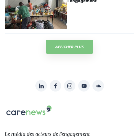
l'engagement
AFFICHER PLUS
LinkedIn
Facebook
Instagram
YouTube
Soundcloud
Suivez-
nous
Carenews,
sur:
Le
média
des
Le média
des acteurs
de l'engagement
acteurs