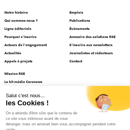
de
Notre histoire
Emplois
l'engagement
Qui sommes-nous ?
Publications
Ligne éditoriale
Évènements
Pourquoi s'inscrire
Annuaire des solutions RSE
Acteurs de l'engagement
S'inscrire aux newsletters
Actualités
Journalistes et rédacteurs
Appels à projets
Contact
Mission RSE
Le kit média Carenews
Groupe AEF
Salut c'est nous...
AEF info
les Cookies !
Novethic
On a attendu d'être sûrs que le contenu de
PRODURABLE
ce site vous intéresse avant de vous
Inclusiv Day
déranger, mais on aimerait bien vous accompagner pendant votre
visite...