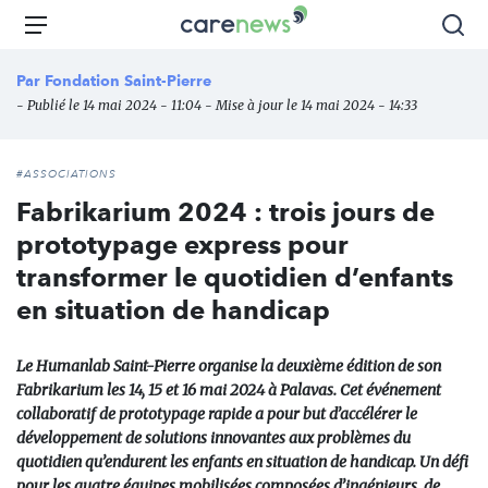
Aller
Carenews,
Menu
Rec
au
Le
contenu
média
Par
Fondation Saint-Pierre
principal
des
- Publié le 14 mai 2024 - 11:04 - Mise à jour le 14 mai 2024 - 14:33
acteurs
de
l'engagement
#ASSOCIATIONS
Fabrikarium 2024 : trois jours de
prototypage express pour
transformer le quotidien d’enfants
en situation de handicap
Le Humanlab Saint-Pierre organise la deuxième édition de son
Fabrikarium les 14, 15 et 16 mai 2024 à Palavas. Cet événement
collaboratif de prototypage rapide a pour but d’accélérer le
développement de solutions innovantes aux problèmes du
quotidien qu’endurent les enfants en situation de handicap. Un défi
pour les quatre équipes mobilisées composées d’ingénieurs, de