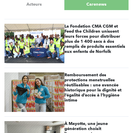
Acteurs
Carenews
La Fondation CMA CGM et
Feed the Children unissent
leurs forces pour distribuer
plus de 1 400 sacs à dos
remplis de produits essentiels
aux enfants de Norfolk
Remboursement des
protections menstruelles
réutilisables : une avancée
historique pour la dignité et
l’égalité d’accès à l’hygiène
intime
À Mayotte, une jeune
génération choisit