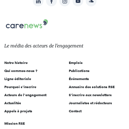
Suivez-
nous
Carenews,
sur:
Le
média
des
Le média
des acteurs
de l'engagement
acteurs
de
Notre histoire
Emplois
l'engagement
Qui sommes-nous ?
Publications
Ligne éditoriale
Évènements
Pourquoi s'inscrire
Annuaire des solutions RSE
Acteurs de l'engagement
S'inscrire aux newsletters
Actualités
Journalistes et rédacteurs
Appels à projets
Contact
Mission RSE