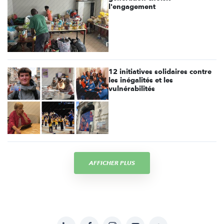
l'engagement
12 initiatives solidaires contre
les inégalités et les
vulnérabilités
AFFICHER PLUS
LinkedIn
Facebook
Instagram
YouTube
Soundcloud