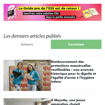
Les derniers articles publiés
Acteurs
Carenews
Remboursement des
protections menstruelles
réutilisables : une avancée
historique pour la dignité et
l’égalité d’accès à l’hygiène
intime
À Mayotte, une jeune
génération choisit