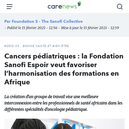
Aller
Carenews,
Menu
Rec
au
Le
contenu
média
Par
Foundation S - The Sanofi Collective
principal
des
- Publié le 15 février 2021 - 12:56 - Mise à jour le 15 février 2021 - 12:59
acteurs
de
l'engagement
#ODD 03 : BONNE SANTÉ ET BIEN-ÊTRE
Cancers pédiatriques : la Fondation
Sanofi Espoir veut favoriser
l’harmonisation des formations en
Afrique
La création d'un groupe de travail vise une meilleure
interconnexion entre les professionnels de santé africains dans les
différentes spécialités d’oncologie pédiatrique.