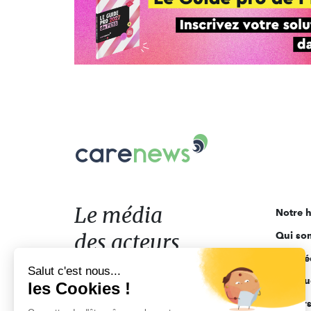
Carenews,
Le
média
des
acteurs
Le média
Notre h
de
des acteurs
Qui so
l'engagement
Ligne é
de l'engagement
Salut c'est nous...
Pourquo
les Cookies !
Acteur