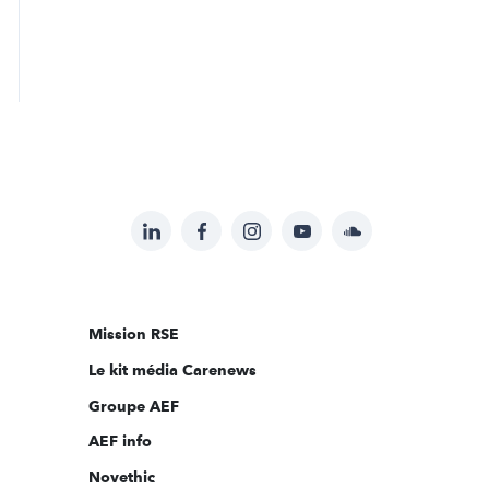
LinkedIn
Facebook
Instagram
YouTube
Soundcloud
Suivez-
nous
sur:
Mission RSE
Le kit média Carenews
Groupe AEF
AEF info
Novethic