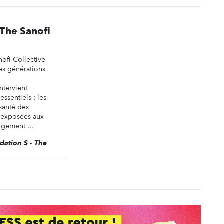
 The Sanofi
ofi Collective
es générations
ntervient
ssentiels : les
 santé des
 exposées aux
gement ...
ndation S - The