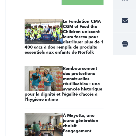
La Fondation CMA
CGM et Feed the
Children unissent
leurs forces pour
distribuer plus de 1
400 sacs à dos remplis de produits
essentiels aux enfants de Norfolk
Remboursement
des protections
menstruelles
réutilisables : une
avancée historique
pour la dignité et l’égalité d’accès à
l’hygiène intime
À Mayotte, une
jeune génération
choisit
l'engagement