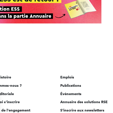
istoire
Emplois
mmes-nous ?
Publications
ditoriale
Évènements
i s'inscrire
Annuaire des solutions RSE
s de l'engagement
S'inscrire aux newsletters