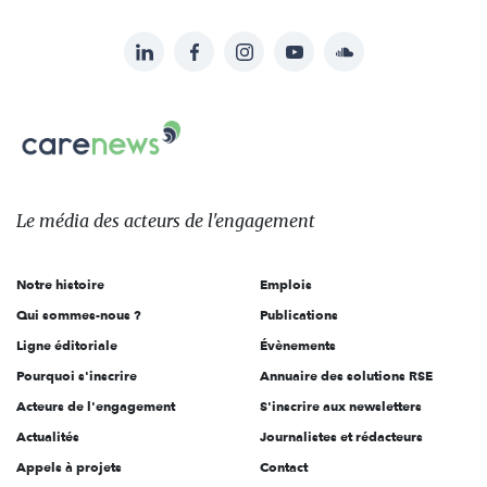
LinkedIn
Facebook
Instagram
YouTube
Soundcloud
Suivez-
nous
Carenews,
sur:
Le
média
des
Le média
des acteurs
de l'engagement
acteurs
de
Notre histoire
Emplois
l'engagement
Qui sommes-nous ?
Publications
Ligne éditoriale
Évènements
Pourquoi s'inscrire
Annuaire des solutions RSE
Acteurs de l'engagement
S'inscrire aux newsletters
Actualités
Journalistes et rédacteurs
Appels à projets
Contact