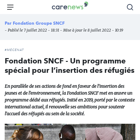
Aller
Carenews,
Menu
Rec
au
Le
contenu
média
Par
Fondation Groupe SNCF
principal
des
- Publié le 7 juillet 2022 - 18:31 - Mise à jour le 8 juillet 2022 - 10:19
acteurs
de
l'engagement
#MÉCÉNAT
Fondation SNCF - Un programme
spécial pour l’insertion des réfugiés
En parallèle de ses actions de fond en faveur de l’insertion des
jeunes et de l’environnement, la Fondation SNCF met en œuvre un
programme dédié aux réfugiés. Initié en 2019, porté par le contexte
international actuel, il renouvelle ses ambitions pour soutenir
l’accueil des réfugiés au sein de la société.